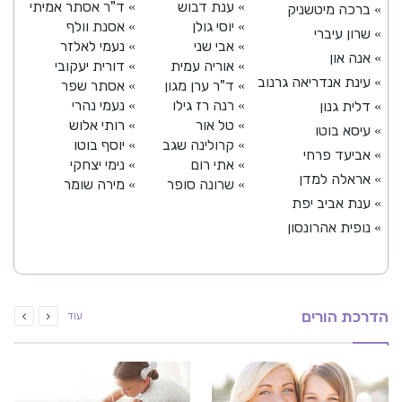
ענת דבוש
ד"ר אסתר אמיתי
»
»
ברכה מיטשניק
»
יוסי גולן
אסנת וולף
»
»
שרון עיברי
»
אבי שני
נעמי לאלזר
»
»
אנה און
»
אוריה עמית
דורית יעקובי
»
»
עינת אנדריאה גרנוב
»
ד"ר ערן מגון
אסתר שפר
»
»
רנה רז גילו
נעמי נהרי
דלית גנון
»
»
»
טל אור
רותי אלוש
»
»
עיסא בוטו
»
קרולינה שגב
יוסף בוטו
»
»
אביעד פרחי
»
אתי רום
נימי יצחקי
»
»
אראלה למדן
»
שרונה סופר
מירה שומר
»
»
ענת אביב יפת
»
נופית אהרונסון
»
הדרכת הורים
עוד