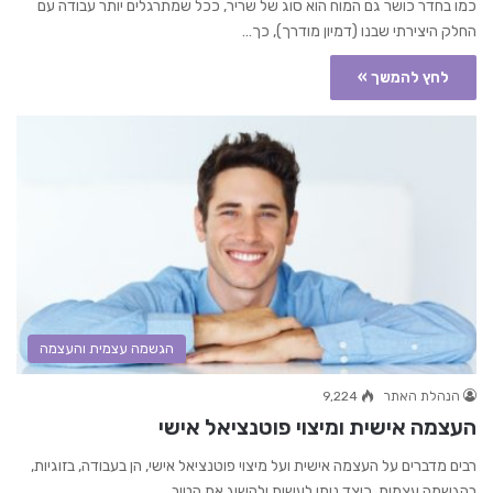
כמו בחדר כושר גם המוח הוא סוג של שריר, ככל שמתרגלים יותר עבודה עם
החלק היצירתי שבנו (דמיון מודרך), כך…
לחץ להמשך »
הגשמה עצמית והעצמה
הנהלת האתר
9,224
העצמה אישית ומיצוי פוטנציאל אישי
רבים מדברים על העצמה אישית ועל מיצוי פוטנציאל אישי, הן בעבודה, בזוגיות,
בהגשמה עצמית. כיצד ניתן לעשות ולהשיג את הטוב…