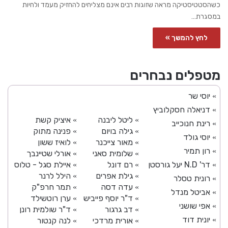
כשהסטטיסטיקה מראה שזוגות רבים אינם מצליחים להחזיק מעמד ולחיות
במסגרת…
לחץ להמשך »
מטפלים נבחרים
יוסי שר
»
דניאלה חסקלוביץ
»
ליטל ליבנה
איציק קשת
»
»
רינת חנוכייב
»
גילה בויום
פנינה מתוק
»
»
יוסי גולד
»
מאור צייכנר
לואיז ששון
»
»
רון תמיר
»
שלומית סאני
אורלי שטיינבך
»
»
דר' N.D יעל גורסטן
רם דונל
איילת סגל - טלוס
»
»
»
גילת אפרים
הילל לרנר
»
»
רונית טסלר
»
עדה דסה
תמר חרפ"ק
»
»
אביטל מנדל
»
ד"ר יוסף פייביש
ערן רוטשילד
»
»
אפי שושני
»
דב גרגור
ד"ר שולמית רונן
»
»
יונית דוד
»
אורית מרדכי
לנה קנטור
»
»