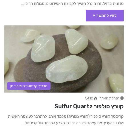
טנזניה וברזיל. זהו מינרל השייך לקבוצת האפידוטים. סגולות הריפוי…
לחץ להמשך »
מדריך קריסטלים ואבני חן
הנהלת האתר
1,412
קוורץ סולפור Sulfur Quartz
קריסטל קוורץ סולפור (קוורץ גופרית) מלמד אותנו להתחבר לעוצמה האישית
שלנו ולהעריך את עצמנו בצורה נכונה! הצבע המיוחד של קריסטל…