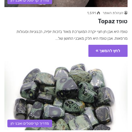
מדריך קריסטלים ואבני חן
הנהלת האתר
1,591
טופז Topaz
טופז היא אבן חן חצי יקרה המוערכת מאוד בזכות יופיה, רבגוניות וסגולות
מרפאות. אבן טופז היא חלק מאבני החושן של…
לחץ להמשך »
מדריך קריסטלים ואבני חן