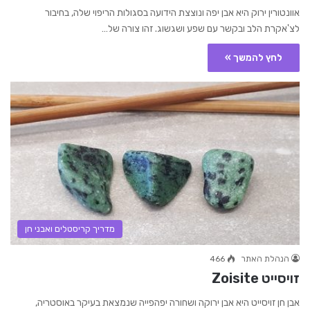
אוונטורין ירוק היא אבן יפה ונוצצת הידועה בסגולות הריפוי שלה, בחיבור
לצ'אקרת הלב ובקשר עם שפע ושגשוג. זהו צורה של…
לחץ להמשך »
מדריך קריסטלים ואבני חן
הנהלת האתר
466
זויסייט Zoisite
אבן חן זויסייט היא אבן ירוקה ושחורה יפהפייה שנמצאת בעיקר באוסטריה,