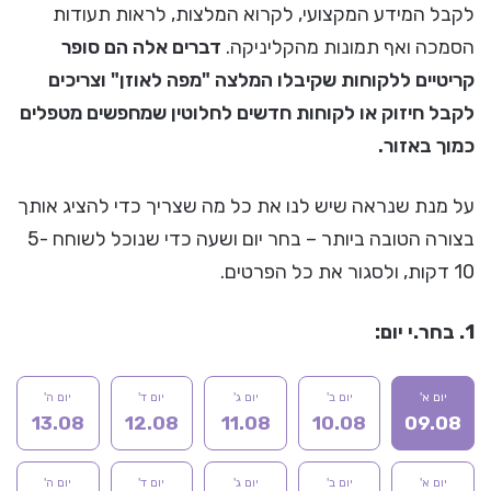
לקבל המידע המקצועי, לקרוא המלצות, לראות תעודות
הסמכה ואף תמונות מהקליניקה.
דברים אלה הם סופר
קריטיים ללקוחות שקיבלו המלצה "מפה לאוזן" וצריכים
לקבל חיזוק או לקוחות חדשים לחלוטין שמחפשים מטפלים
כמוך באזור.
על מנת שנראה שיש לנו את כל מה שצריך כדי להציג אותך
בצורה הטובה ביותר – בחר יום ושעה כדי שנוכל לשוחח 5-
10 דקות, ולסגור את כל הפרטים.
1. בחר.י יום:
יום א'
יום ב'
יום ג'
יום ד'
יום ה'
13.08
12.08
11.08
10.08
09.08
יום א'
יום ב'
יום ג'
יום ד'
יום ה'