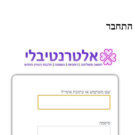
התחבר
co.il/a
שם משתמש או כתובת אימייל
סיסמה