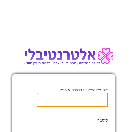
co.il/a
שם משתמש או כתובת אימייל
סיסמה