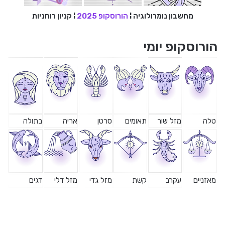
מחשבון נומרולוגיה
¦
הורוסקופ 2025
¦
קניון רוחניות
הורוסקופ יומי
טלה
מזל שור
תאומים
סרטן
אריה
בתולה
מאזניים
עקרב
קשת
מזל גדי
מזל דלי
דגים