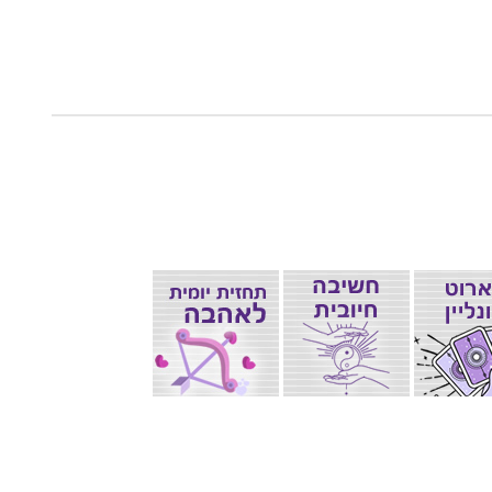
אב
תר
נט
די
לה