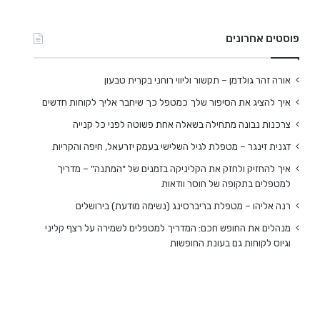
פוסטים אחרונים
אורה זהר גולדמן – תקשור וליווי רוחני בקרית טבעון
איך להציג את הסיפור שלך כמטפל כך שיחבר אליך לקוחות חדשים
צרכנות נבונה מתחילה בשאלה אחת פשוטה לפני כל קנייה
דגנית זינגר – מטפלת לגיל השלישי בעמק יזרעאל, חיפה והקריות
איך להחזיק ולחזק את הקליניקה בזמנים של "המתנה" – מדריך
למטפלים בתקופה של חוסר וודאות
רנה אליהו – מטפלת בריברסינג (נשימה מודעת) בירושלים
מנהלים את החופש חכם: המדריך למטפלים לשמירה על רצף קליני
וגיוס לקוחות גם בעונת החופשות
2,086
רלי בוקר – עיסוי מקצועי בראשון לציון
אורה זהר גולדמן – תקשור
בקרית טבעון