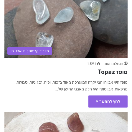
מדריך קריסטלים ואבני חן
הנהלת האתר
1,591
טופז Topaz
טופז היא אבן חן חצי יקרה המוערכת מאוד בזכות יופיה, רבגוניות וסגולות
מרפאות. אבן טופז היא חלק מאבני החושן של…
לחץ להמשך »