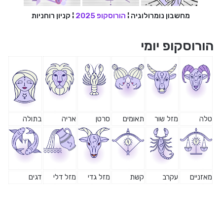
מחשבון נומרולוגיה
¦
הורוסקופ 2025
¦
קניון רוחניות
הורוסקופ יומי
טלה
מזל שור
תאומים
סרטן
אריה
בתולה
מאזניים
עקרב
קשת
מזל גדי
מזל דלי
דגים