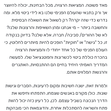
מאד פשוטה. המציאות הרצויה, מכל הבחינות, יכולה להיווצר
אך ורק בתנאי שהעולם הפנימי שלנו בא לידי ביטוי מלא. ומה
נדרש כדי שזה יקרה? רק לשאול את השאלה הבסיסית
והחשובה ביותר – מי אנחנו ומהן השאיפות והרצונות שלנו?
לא של ההורים/ סביבה/ חברה, אלא שלנו? בדיוק בנקודה
זו, כל "גישה" או "חוקיות" הופכים להיות מיותרים לחלוטין, כי
העולם הפנימי של כל אחד ייחודי לו והמציאות הרצויה
בהכרח כוללת ביטוי לכשרונות והפוטנציאל שלו. למעשה
המדריך האמיתי היחיד בחיים הם ההתנסויות, האתגרים
והרגשות המלווים אותם.
ולמרות זאת, ישנה חשיבות ומקום לרעיונות, הסברים וגישות
שונות. כולן מקורם באנשים שצמחו, התפתחו וחיפשו את
הדרך הנכונה בשביל עצמם. לכן, כל רעיון כזה יכול להוות
פתח והשראה להסתכלות אחרת, והדוגמאות הכי מובהקות