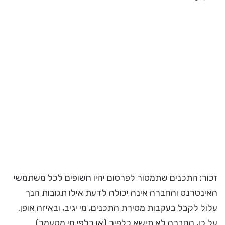
זכור: התכנים שתמסור לפרסום יהיו חשופים לכל משתמשי
האינטרנט והחברה אינה יכולה לדעת אילו תגובות הנך
עלול לקבל בעקבות מסירת התכנים, מי יגיב, ובאיזה אופן.
על כן, החברה לא תישא כלפיך (או כלפי מי מטעמך)