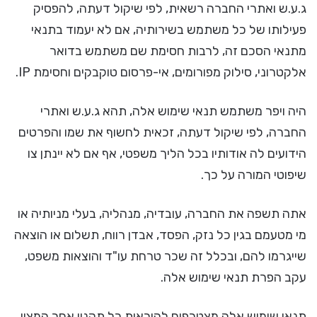
ג.ע.ש ואתרי החברה רשאית, לפי שיקול דעתה, להפסיק
פעילותו של כל משתמש בשירותיה, אם לא יעמוד בתנאי
מתנאי הסכם זה, לרבות חסימת שם משתמש בדואר
אלקטרוני, סילוק מפורומים, אי-פרסום טוקבקים וחסימת IP.
היה ויפר משתמש תנאי שימוש אלה, תהא ג.ע.ש ואתרי
החברה, לפי שיקול דעתה, זכאית לחשוף את שמו והפרטים
הידועים לה אודותיו בכל הליך משפטי, אף אם לא יינתן צו
שיפוטי המורה על כך.
אתה תשפה את החברה, עובדיה, מנהליה, בעלי מניותיה או
מי מטעמם בגין כל נזק, הפסד, אבדן רווח, תשלום או הוצאה
שייגרמו להם, ובכלל זה שכר טרחת עו"ד והוצאות משפט,
עקב הפרת תנאי שימוש אלה.
תנאי שימוש אלה מצטרפים להוראות כל תקנון אחר המצוי