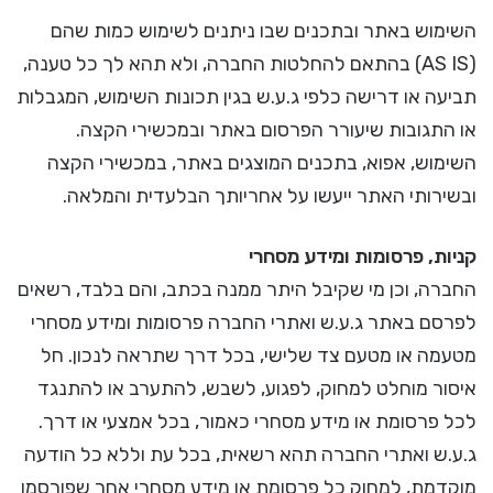
השימוש באתר ובתכנים שבו ניתנים לשימוש כמות שהם
(AS IS) בהתאם להחלטות החברה, ולא תהא לך כל טענה,
תביעה או דרישה כלפי ג.ע.ש בגין תכונות השימוש, המגבלות
או התגובות שיעורר הפרסום באתר ובמכשירי הקצה.
השימוש, אפוא, בתכנים המוצגים באתר, במכשירי הקצה
ובשירותי האתר ייעשו על אחריותך הבלעדית והמלאה.
קניות, פרסומות ומידע מסחרי
החברה, וכן מי שקיבל היתר ממנה בכתב, והם בלבד, רשאים
לפרסם באתר ג.ע.ש ואתרי החברה פרסומות ומידע מסחרי
מטעמה או מטעם צד שלישי, בכל דרך שתראה לנכון. חל
איסור מוחלט למחוק, לפגוע, לשבש, להתערב או להתנגד
לכל פרסומת או מידע מסחרי כאמור, בכל אמצעי או דרך.
ג.ע.ש ואתרי החברה תהא רשאית, בכל עת וללא כל הודעה
מוקדמת, למחוק כל פרסומת או מידע מסחרי אחר שפורסמו