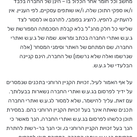
מחשב וכל חומר אחר הכלול בו – הינן של החברה בלבד
ו/או ספקי התוכן שלה, ו/או שותפים עסקיים, לפי העניין. אין
להעתיק, להפיץ, להציג בפומבי, לתרגם או למסור לצד
שלישי כל חלק מהנ"ל בלא קבלת הסכמתה המפורשת של
ג.ע.ש ואתרי החברה בכתב ומראש. שמה של ג.ע.ש ואתרי
החברה, שם המתחם של האתר וסימני המסחר (אלה
שנרשמו ואלה שלא נרשמו) של החברה, הינם קניינה
הבלעדי של ג.ע.ש.
על אף האמור לעיל, זכויות הקניין הרוחני בתכנים שנמסרים
על ידיך לפרסום בג.ע.ש ואתרי החברה נשארות בבעלותך.
עם זאת, עליך להישמר, שלא למסור לג.ע.ש ואתרי החברה
תכנים שאתה אינך בעל זכויות הקניין הרוחני בהם. במסירת
תוכן כלשהו לפרסום בג.ע.ש ואתרי החברה, הנך מאשר כי
הנך בעל זכויות הקניין הרוחני בו, וכי הנך בר-רשות להתרת