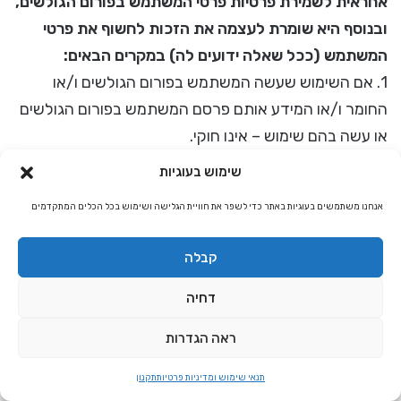
אחראית לשמירת פרטיות פרטי המשתמש בפורום הגולשים,
ובנוסף היא שומרת לעצמה את הזכות לחשוף את פרטי
המשתמש (ככל שאלה ידועים לה) במקרים הבאים:
1. אם השימוש שעשה המשתמש בפורום הגולשים ו/או
החומר ו/או המידע אותם פרסם המשתמש בפורום הגולשים
או עשה בהם שימוש – אינו חוקי.
שימוש בעוגיות
2. אם החומר ו/או המידע שהמשתמש עשה בהם שימוש
אנחנו משתמשים בעוגיות באתר כדי לשפר את חוויית הגלישה ושימוש בכל הכלים המתקדמים
קשור ו/או נוגע להליכים משפטיים ו/או נדרש לצורך הליכים
על ידי צד ג' כלשהו ו/או על ידי הרשות המוסמכת.
קבלה
3. אם החומר ו/או המידע שהמשתמש עשה בהם שימוש
דחיה
נדרש על מנת לאכוף את יישומם הנכון והתקין של הוראות
ראה הגדרות
ותנאים אלה.
תנאי שימוש ומדיניות פרטיות
תקנון
4. אם החומר ו/או המידע שהמשתמש עושה בהם שימוש