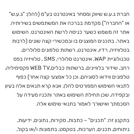
חברת ג.ע.ש שיווק ומסחר באינטרנט בע"מ (להלן: "ג.ע.ש"
או "החברה") מקדמת בברכה את המשתמשים בשירותיה.
אתר זה משמש כשער כניסה לרשת האינטרנט. השימוש
באתר, בתכנים המוצגים בו ובמכשירי קצה שונים (לרבות
בטלוויזיה, רדיו, אינטרנט, רשתות טלפונים סלולרים,
טכנולוגיית WAP, אינטרנט סלולרי, SMS , טלוויזיה בפס
רחב, שידור בלוויינים, ברשתות כבלים,WEB TV פקסימיליה,
טלפונים ווידאו לסוגיהם, וכן כל אמצעי קצה אחר) כפוף
לתנאי השימוש המפורטים להלן. אנא קרא תנאים אלה בעיון
ובקפידה, שכן תחילת השימוש באתר ותכניו מעידה על
הסכמתך ואישורך לאמור בתנאי שימוש אלה.
בתקנון זה: "תכנים" – כתבות, סקירות, נתונים, ידיעות,
ניתוחים, תכנים, הערכות, בטקסט, בתמונות ו/או בקול,