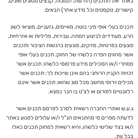
באתר את התכנים (הודעות, תמונות, קבצים מסוגים שונים,
קישורים, טקסטים וכל מידע אחר) הבאים:
תכנים בעלי אופי מיני בוטה, מאיימים, גזעניים, מוציאי לשון
הרע, מעודדים לביצוע הסתה, עבירות, פליליות או אזרחיות,
פוגעים בפרטיות, מזיקים, פוגעים ברגשות הציבור ותכנים
אשר מהווים הפרה כלשהי של החוק; תכנים בעלי אופי
מסחרי ו/או המכילים מידע פרסומי כלשהו; תכנים אשר
זכויות הקניין הרוחני בהם אינן שייכות לך; תכנים אשר
מכילים וירוסי מחשב מכל סוג שהוא; תכנים אשר אינם
רלוונטיים לפורום או לצ'ט בו הנך נמצא.
ג.ע.ש ואתרי החברה רשאית לסרב לפרסם תכנים אשר
לדעתה מפרים מי מהתנאים הנ"ל ו/או עלולים לפגוע באתר
ו/או בצד שלישי כלשהו, והיא רשאית למחוק תכנים כאלו
בכל עת.