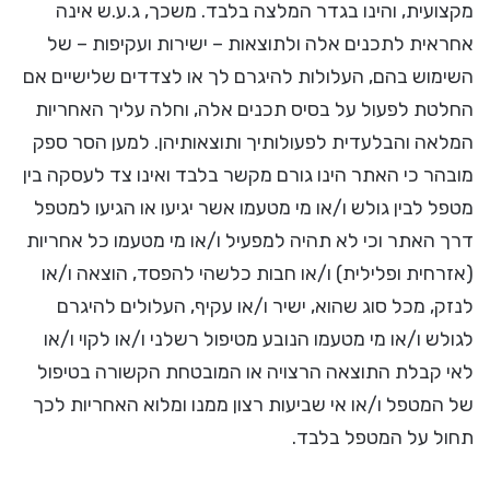
מקצועית, והינו בגדר המלצה בלבד. משכך, ג.ע.ש אינה
אחראית לתכנים אלה ולתוצאות – ישירות ועקיפות – של
השימוש בהם, העלולות להיגרם לך או לצדדים שלישיים אם
החלטת לפעול על בסיס תכנים אלה, וחלה עליך האחריות
המלאה והבלעדית לפעולותיך ותוצאותיהן. למען הסר ספק
מובהר כי האתר הינו גורם מקשר בלבד ואינו צד לעסקה בין
מטפל לבין גולש ו/או מי מטעמו אשר יגיעו או הגיעו למטפל
דרך האתר וכי לא תהיה למפעיל ו/או מי מטעמו כל אחריות
(אזרחית ופלילית) ו/או חבות כלשהי להפסד, הוצאה ו/או
לנזק, מכל סוג שהוא, ישיר ו/או עקיף, העלולים להיגרם
לגולש ו/או מי מטעמו הנובע מטיפול רשלני ו/או לקוי ו/או
לאי קבלת התוצאה הרצויה או המובטחת הקשורה בטיפול
של המטפל ו/או אי שביעות רצון ממנו ומלוא האחריות לכך
תחול על המטפל בלבד.