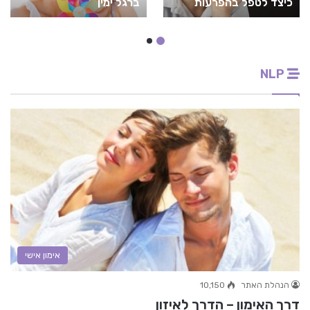
כיצד לטפל בהפרעות
ברגל ימין
התנהגות אצל ילדים?
NLP
אימון אישי
הנהלת האתר
10,150
דרך האימון – הדרך לאיזון