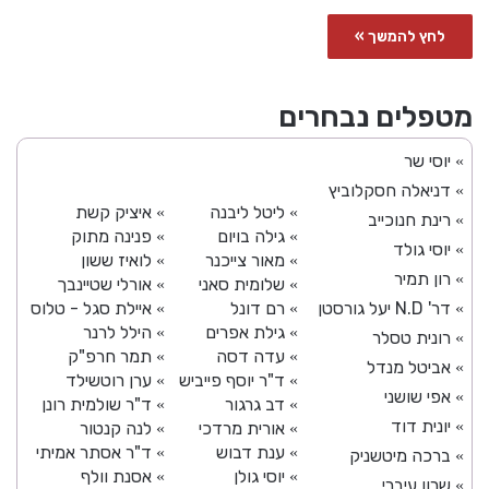
לחץ להמשך »
מטפלים נבחרים
יוסי שר
»
דניאלה חסקלוביץ
»
ליטל ליבנה
איציק קשת
»
»
רינת חנוכייב
»
גילה בויום
פנינה מתוק
»
»
יוסי גולד
»
מאור צייכנר
לואיז ששון
»
»
רון תמיר
»
שלומית סאני
אורלי שטיינבך
»
»
דר' N.D יעל גורסטן
רם דונל
איילת סגל - טלוס
»
»
»
גילת אפרים
הילל לרנר
»
»
רונית טסלר
»
עדה דסה
תמר חרפ"ק
»
»
אביטל מנדל
»
ד"ר יוסף פייביש
ערן רוטשילד
»
»
אפי שושני
»
דב גרגור
ד"ר שולמית רונן
»
»
יונית דוד
»
אורית מרדכי
לנה קנטור
»
»
ענת דבוש
ד"ר אסתר אמיתי
»
»
ברכה מיטשניק
»
יוסי גולן
אסנת וולף
»
»
שרון עיברי
»