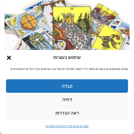
שימוש בעוגיות
קריאה בקלפי טארוט
אנחנו משתמשים בעוגיות באתר כדי לשפר את חוויית הגלישה ושימוש בכל הכלים המתקדמים
הנהלת האתר
12,741
קלף הקיסרית- כל המשמעויות
קבלה
בחזון יוחנן מופיעה אשה לבושה בירח, השמש למרגלותיה, ועל ראשה כתר עם
דחיה
שנים עשר כוכבים, מהם הסמלים בקלף הקיסרית.
לחץ להמשך »
ראה הגדרות
תנאי שימוש ומדיניות פרטיות
תקנון