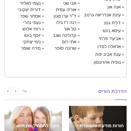
אבי שני
נעמי לאלזר
»
»
אנה און
»
אוריה עמית
דורית יעקובי
»
»
עינת אנדריאה גרנוב
»
ד"ר ערן מגון
אסתר שפר
»
»
רנה רז גילו
נעמי נהרי
דלית גנון
»
»
»
טל אור
רותי אלוש
»
»
עיסא בוטו
»
קרולינה שגב
יוסף בוטו
»
»
אביעד פרחי
»
אתי רום
נימי יצחקי
»
»
אראלה למדן
»
שרונה סופר
מירה שומר
»
»
ענת אביב יפת
»
נופית אהרונסון
»
הדרכת הורים
עוד
הורות מודעת ומשופרת –
כיצד להתחיל את היום