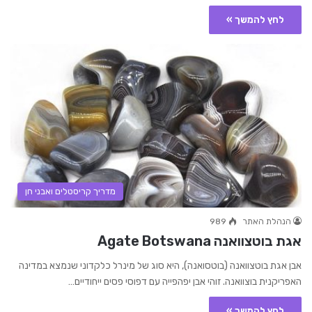
לחץ להמשך »
מדריך קריסטלים ואבני חן
הנהלת האתר
989
אגת בוטצוואנה Agate Botswana
אבן אגת בוטצוואנה (בוטסואנה), היא סוג של מינרל כלקדוני שנמצא במדינה
האפריקנית בוצוואנה. זוהי אבן יפהפייה עם דפוסי פסים ייחודיים…
לחץ להמשך »