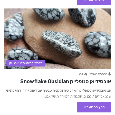
מדריך קריסטלים ואבני חן
הנהלת האתר
714
אובסידיאן סנופלייק Snowflake Obsidian
אבן אובסידיאן סנופלייק היא זכוכית וולקנית טבעית עם דפוס ייחודי דמוי פתיתי
שלג אפורים / לבנים. הסגולות המיוחדות של אבן…
לחץ להמשך »