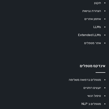
תקנון
הצהרת נגישות
אחסון אתרים
LLMs
Extended LLMs
אתר מטפלים
אינדקס מטפלים
מטפלים ברפואה משלימה
יועצים רוחניים
טיפול רגשי
מטפלים ב NLP