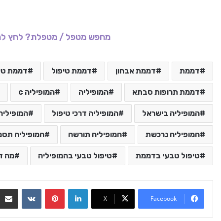
מחפש מטפל / מטפלת? לחץ לר
דממת
דממת אבחון
דממת טיפול
דממת טיפ
דממת תרופות סבתא
המופיליה
המופיליה c
המופיליה בישראל
המופיליה דרכי טיפול
המופיליה
המופיליה נרכשת
המופיליה תורשה
המופיליה תסמ
טיפול טבעי בדממת
טיפול טבעי בהמופיליה
מה ז
VKontakte
Pinterest
LinkedIn
X
Facebook