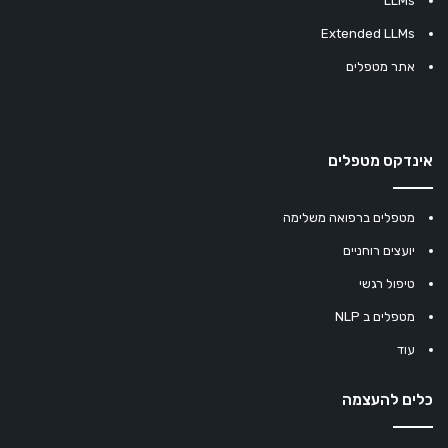
LLMs
Extended LLMs
אתר מטפלים
אינדקס מטפלים
מטפלים ברפואה משלימה
יועצים רוחניים
טיפול רגשי
מטפלים ב NLP
עוד
כלים להעצמה