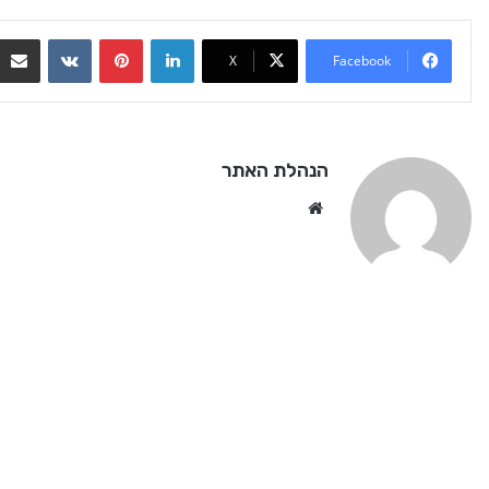
VKontakte
Pinterest
LinkedIn
X
Facebook
הנהלת האתר
We
bsi
te