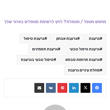
מחפש מטפל / מטפלת? לחץ לרשימת מטפלים באזור שלך
גרענת
גרענת אבחון
גרענת טיפול
גרענת טיפול טבעי
גרענת תסמינים
גרענת תרופות סבתא
טיפול טבעי בגרענת
מחלת עיניים גרענת
LinkedIn
Pinterest
VKontakte
שתף בדואר אלקטרוני