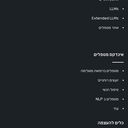
LLMs
Extended LLMs
אתר מטפלים
אינדקס מטפלים
מטפלים ברפואה משלימה
יועצים רוחניים
טיפול רגשי
מטפלים ב NLP
עוד
כלים להעצמה