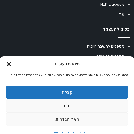
מטפלים ב NLP
עוד
כלים להעצמה
משפטים לחשיבה חיובית
משפטים להעצמה
שימוש בעוגיות
עוגיית מזל סינית
אנחנו משתמשים בעוגיות באתר כדי לשפר את חוויית הגלישה ושימוש בכל הכלים המתקדמים
מחשבון נומרולוגיה
קריסטלים למזלות
קבלה
קניון רוחניות
דחיה
ראה הגדרות
© כל הזכויות שמורות 2026 |
אלטרנטיבלי
שרותי הוסטינג על ידי Sweethome
תנאי שימוש ומדיניות פרטיות
תקנון