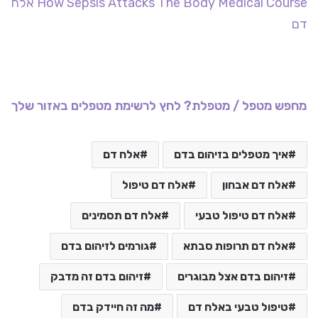
How Sepsis Attacks The Body Medical Course אלח
דם
מחפש מטפל / מטפלת? לחץ לרשימת מטפלים באזור שלך
איך מטפלים בזיהום בדם
אלח דם
אלח דם אבחון
אלח דם טיפול
אלח דם טיפול טבעי
אלח דם תסמינים
אלח דם תרופות סבתא
גורמים לזיהום בדם
זיהום בדם אצל מבוגרים
זיהום בדם זה מדבק
טיפול טבעי באלח דם
מה זה חיידק בדם