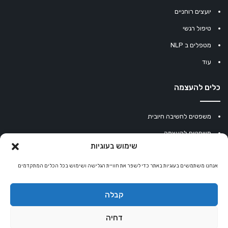
יועצים רוחניים
טיפול רגשי
מטפלים ב NLP
עוד
כלים להעצמה
משפטים לחשיבה חיובית
משפטים להעצמה
שימוש בעוגיות
עוגיית מזל סינית
אנחנו משתמשים בעוגיות באתר כדי לשפר את חוויית הגלישה ושימוש בכל הכלים המתקדמים
מחשבון נומרולוגיה
קריסטלים למזלות
קבלה
קניון רוחניות
דחיה