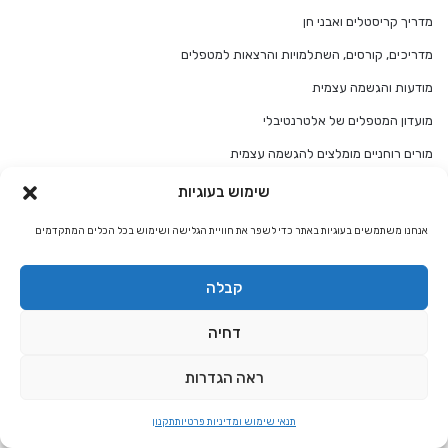
מדריך קריסטלים ואבני חן
מדריכים, קורסים, השתלמויות והרצאות למטפלים
מודעות והגשמה עצמית
מועדון המטפלים של אלטרנטיבלי
מורים רוחניים מומלצים להגשמה עצמית
מזל אריה
שימוש בעוגיות
מזל אריה התאמת מזלות
אנחנו משתמשים בעוגיות באתר כדי לשפר את חוויית הגלישה ושימוש בכל הכלים המתקדמים
מזל בתולה
מזל בתולה התאמת מזלות
קבלה
מזל גדי
דחיה
מזל גדי התאמת מזלות
ראה הגדרות
מזל דגים
מזל דגים התאמת מזלות
תנאי שימוש ומדיניות פרטיות
תקנון