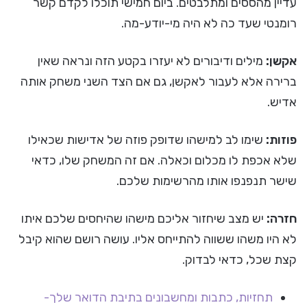
עדיין מהססים ומתלבטים. ביום חמישי תוכלו לקדם קשר
רומנטי שעד כה לא היה מי-יודע-מה.
אקשן:
מילים ודיבורים לא יעזרו בקטע הזה ונראה שאין
ברירה אלא לעבור לאקשן, גם אם הצד השני משחק אותה
אדיש.
פוזות:
שימו לב למישהו שדופק פוזה של אדישות שכאילו
שלא אכפת לו מכלום וכאלה. אם זה המשחק שלו, כדאי
שישר תנפנפו אותו מהרשימות שלכם.
חזרה:
יש מצב שיחזור אליכם מישהו שהיחסים שלכם איתו
לא היו משהו ששווה להתייחס אליו. עושה רושם שהוא קיבל
קצת שכל, כדאי לבדוק.
תחזיות, כתבות ומחשבונים בתיבת הדואר שלך-