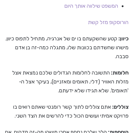
המשפט שילווה אותך היום
הורוסקופ
מזל קשת
כיוון:
קטע שהשקעתם בו ים של אנרגיה, מתחיל לתפוס כיוון.
מישהו שחשדתם בכוונות שלו, מתגלה כמה-זה בן אדם
סבבה.
חלומות:
התשובה לחלומות הגדולים שלכם נמצאת אצל
מזלות האוויר (דלי, תאומים ומאזניים), בעיקר אצל ה-
'תאומים'. שלא תגידו שלא ידעתם.
צוללים:
אתם צוללים לתוך קשר רומנטי שאתם רואים בו
פרויקט אמיתי ועושים הכול כדי להרשים את הצד השני.
היסחפות:
הלב שלכם נסחף אחרי מישהו מה-זה מדהים. אם