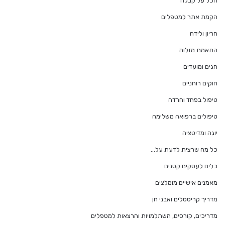
הכל על קבלה
הקמת אתר למטפלים
הריון ולידה
התאמת מזלות
חגים ומועדים
חוקים רוחניים
טיפול בפחד וחרדה
טיפולים ברפואה משלימה
יוגה ומדיטציה
כל מה שרצית לדעת על…
כלים לעסקים קטנים
מאמנים אישיים מומלצים
מדריך קריסטלים ואבני חן
מדריכים, קורסים, השתלמויות והרצאות למטפלים