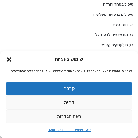
טיפול בפחד וחרדה
טיפולים ברפואה משלימה
יוגה ומדיטציה
כל מה שרצית לדעת על…
כלים לעסקים קטנים
מאמנים אישיים מומלצים
שימוש בעוגיות
מדריך קריסטלים ואבני חן
אנחנו משתמשים בעוגיות באתר כדי לשפר את חוויית הגלישה ושימוש בכל הכלים המתקדמים
מדריכים, קורסים, השתלמויות והרצאות למטפלים
מודעות והגשמה עצמית
קבלה
מועדון המטפלים של אלטרנטיבלי
דחיה
מורים רוחניים מומלצים להגשמה עצמית
ראה הגדרות
מזל אריה
מזל אריה התאמת מזלות
תנאי שימוש ומדיניות פרטיות
תקנון
מזל בתולה