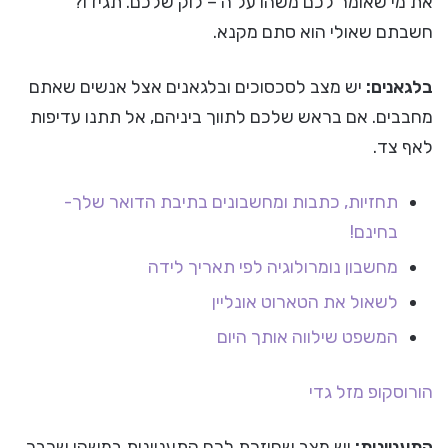
את מי שאומר לכם משהו על ה – לוק שלכם. תגידו?
חשבתם שאולי הוא סתם מקנא.
בלגאנים:
יש מצב לסכסוכים ובלגאנים אצל אנשים שאתם
מחבבים. אם בראש שלכם לתווך ביניהם, אל תתנו עדיפות
לאף צד.
תחזיות, כתבות ומחשבונים בתיבת הדואר שלך-
בחינם!
מחשבון נומרולוגיה לפי תאריך לידה
לשאול את הטארוט אונליין
המשפט שילווה אותך היום
הורוסקופ
מזל גדי
התעניינות:
יש מצב שחוזרת לכם התעניינות במשהו שכבר