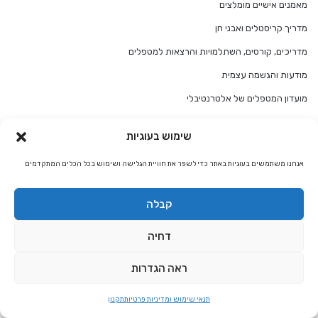
מאמנים אישיים מומלצים
מדריך קריסטלים ואבני חן
מדריכים, קורסים, השתלמויות והרצאות למטפלים
מודעות והגשמה עצמית
מועדון המטפלים של אלטרנטיבלי
מורים רוחניים מומלצים להגשמה עצמית
שימוש בעוגיות
מזל אריה
אנחנו משתמשים בעוגיות באתר כדי לשפר את חוויית הגלישה ושימוש בכל הכלים המתקדמים
מזל אריה התאמת מזלות
מזל בתולה
קבלה
מזל בתולה התאמת מזלות
דחיה
מזל גדי
מזל גדי התאמת מזלות
ראה הגדרות
מזל דגים
תנאי שימוש ומדיניות פרטיות
תקנון
מזל דגים התאמת מזלות