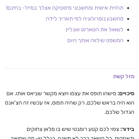
תחזית אישית ומחשבוני מיסטיקה אצלך במייל- בחינם!
מחשבון נומרולוגיה לפי תאריך לידה
לשאול את הטארוט אונליין
המשפט שילווה אותך היום
מזל קשת
סיכויים:
מישהו תופס את עצמו ויוצא מקשר שביאס אותו. אם
הוא היה בראש שלכם, רק שהיה תפוס, אז עכשיו זה הצ'אנס
הגדול שלכם.
בידור:
צפוי לכם קטע רומנטי שיש בו מלאן צחוקים
ודאחקות. כל השאר כבר לא משנה, בגלל ש- מה שחשוב