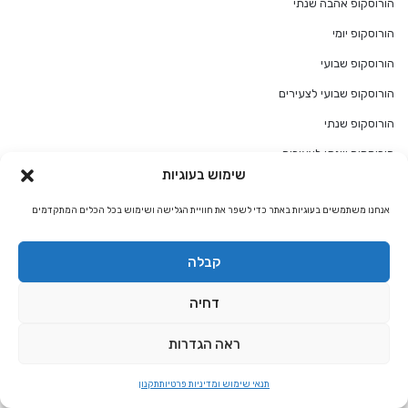
הורוסקופ אהבה שנתי
הורוסקופ יומי
הורוסקופ שבועי
הורוסקופ שבועי לצעירים
הורוסקופ שנתי
הורוסקופ שנתי לצעירים
שימוש בעוגיות
הטבות לחברי מועדון המטפלים של אלטרנטיבלי
אנחנו משתמשים בעוגיות באתר כדי לשפר את חוויית הגלישה ושימוש בכל הכלים המתקדמים
הכל על אסטרולוגיה
הכל על המזל שלך
קבלה
הכל על קבלה
דחיה
הקמת אתר למטפלים
הריון ולידה
ראה הגדרות
התאמת מזלות
תנאי שימוש ומדיניות פרטיות
תקנון
חגים ומועדים