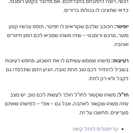
רגשי, רוצה להתנחם בחברתכם. אם מדובר בקטע רומנטי,
כדאי שתציבו לו גבולות ברורים.
יופיטר:
הכוכב שלכם שקוראים לו יופיטר, תופס עכשיו קטע
סוער, מרגש ורומנטי – שזה משהו שמביא לכם המון חיזורים
ואהבה.
רעיונות:
מישהו שממש עשיתם לו את השבוע, מחפש רעיונות
בשביל להחזיר לכם טוב תחת טובה. הגיע הזמן שתלמדו גם
לקבל ולא רק לתת.
חו"ל:
משהו שקשור לחו"ל הולך לעשות לכם טוב. יש מצב
שזה משהו שקשור לאהבה, אבל גם – אולי – למישהו שאתם
מעריצים. תחשבו על זה.
קריסטלים למזל קשת