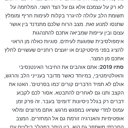
לא רק על עצמכם אלא גם על הצד השני. המלחמה על
תשומת הלב עלולה להיגרר בקלות לעימות חריף ומומלץ
שתנסו למנוע זאת. מצב הרוח שלכם מתנדנד בין אושר
עצום ובין עייפות שמביאה אתכם להתנהגות
אימפולסיבית שפוגעת לעיתים. סוגיות כאלה מן הראוי
להציג בפני מיסטיקנים או יועצים רוחניים שעשויים לחלץ
אתכם מן המצר.
סתיו 2019:
אתם אוהבים את החיבור האינטנסיבי
והאולטימטיבי, במיוחד כאשר מדובר בענייני הלב והרגש,
אולם לא תמיד הדברים קורים 'כמו בסרטים'. האטו את
הקצב ותנו גם לאחרים להתבטא. אסור לכם לקבוע
דברים רק בגלל ניסיונות 'דומים' בעבר. זה פרק זמן
עמוס למדי ששיאו במפגש מרגש. אתם מרוצים ומלאי
אופטימיות והאנרגיה זורמת גם אל המחזרים. המצב
החברתי משתפר גם הוא, בין היתר במהלך בילויים עם