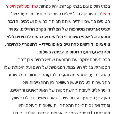
בבתי חולים וגם בבתי קברות. יהיו לפחות
שתי פעולות חילוץ
מוצלחות
שבהן צה"ל יצליח לשחרר מספר משמעותי של
חטופים מהשבי ויחזיר אותם הביתה בריאים ושלמים.
הדבר
יכניס אנרגיות מטורפות של הצלחה בקרב החיילים. צפויה
תופעה של אלפי משוחררי מילואים שמגיעים לבסיסים ללא
צווי גיוס ודורשים להתגייס באופן מיידי – להצטרף ללחימה,
ולהביא עוד ועוד חטופים הביתה בשלום.
בכל העולם יסקרו את התופעה שהיא תהיה אבן דרך
הסטורית בגילוי העוצמות הפנימיות של העם ועל היכולת שלו
להתגבר על הטראומה ומעבר לתקומה הסטורית. ברשתות
התקשרות בעולם יעשו השוואה בין ההתגייסות של
הישראלים לעומת ההשתמטות של האוקראינים והרוסים.
כאן יגיע המהפך הגדול שיכניס את האוייבים שלנו לשוק
ופחד ואז גם תהיינה התפתחויות שאומות העולם יהיו
לטובתינו. (בעיקר גרמניה, ארצות הברית, הולנד והודו).