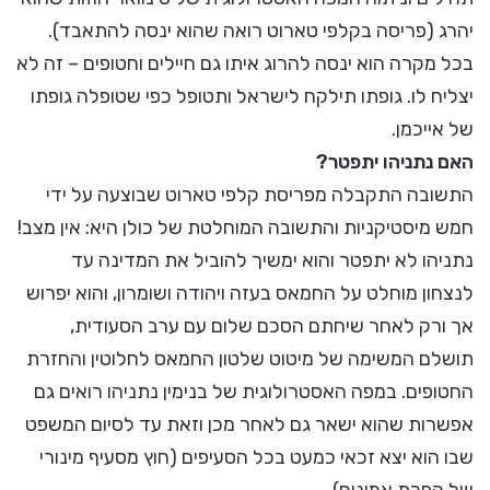
יהרג (פריסה בקלפי טארוט רואה שהוא ינסה להתאבד).
בכל מקרה הוא ינסה להרוג איתו גם חיילים וחטופים – זה לא
יצליח לו. גופתו תילקח לישראל ותטופל כפי שטופלה גופתו
של אייכמן.
האם נתניהו יתפטר?
התשובה התקבלה מפריסת קלפי טארוט שבוצעה על ידי
חמש מיסטיקניות והתשובה המוחלטת של כולן היא: אין מצב!
נתניהו לא יתפטר והוא ימשיך להוביל את המדינה עד
לנצחון מוחלט על החמאס בעזה ויהודה ושומרון, והוא יפרוש
אך ורק לאחר שיחתם הסכם שלום עם ערב הסעודית,
תושלם המשימה של מיטוט שלטון החמאס לחלוטין והחזרת
החטופים. במפה האסטרולוגית של בנימין נתניהו רואים גם
אפשרות שהוא ישאר גם לאחר מכן וזאת עד לסיום המשפט
שבו הוא יצא זכאי כמעט בכל הסעיפים (חוץ מסעיף מינורי