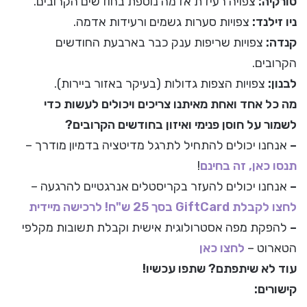
טורקיה:
צפויה רעידת אדמה נוספת בחודשים הקרובים.
ניו זילנד:
צפויות סערות גשמים ורעידות אדמה.
קנדה:
צפויות שריפות ענק כבר בארבעת החודשים
הקרובים.
לבנון:
צפויות הצפות גדולות (בעיקר באזור ביירות).
מה כל אחד ואחת מאיתנו צריכים ויכולים לעשות כדי
לשמור על חוסן פנימי ואיזון בחודשים הקרובים?
–
אנחנו יכולים להתחיל לתרגל מדיטציה בדמיון מודרך –
תנסו כאן, זה בחינם
!
–
אנחנו יכולים להעזר בקריסטלים אנרגטיים להרגעה –
לחצו לקבלת GiftCard בסך 25 ש"ח! לרכישה מיידית
–
להפקת מפה אסטרולוגית אישית וקבלת תשובות מקלפי
הטארוט –
לחצו כאן
עוד לא שיתפתם? שתפו עכשיו!
קישורים: