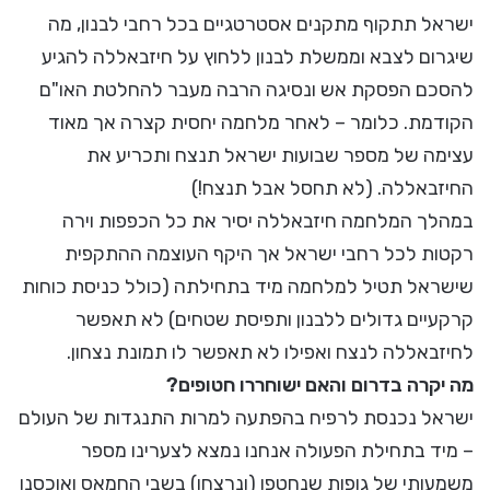
ישראל תתקוף מתקנים אסטרטגיים בכל רחבי לבנון, מה
שיגרום לצבא וממשלת לבנון ללחוץ על חיזבאללה להגיע
להסכם הפסקת אש ונסיגה הרבה מעבר להחלטת האו"ם
הקודמת. כלומר – לאחר מלחמה יחסית קצרה אך מאוד
עצימה של מספר שבועות ישראל תנצח ותכריע את
החיזבאללה. (לא תחסל אבל תנצח!)
במהלך המלחמה חיזבאללה יסיר את כל הכפפות וירה
רקטות לכל רחבי ישראל אך היקף העוצמה ההתקפית
שישראל תטיל למלחמה מיד בתחילתה (כולל כניסת כוחות
קרקעיים גדולים ללבנון ותפיסת שטחים) לא תאפשר
לחיזבאללה לנצח ואפילו לא תאפשר לו תמונת נצחון.
מה יקרה בדרום והאם ישוחררו חטופים?
ישראל נכנסת לרפיח בהפתעה למרות התנגדות של העולם
– מיד בתחילת הפעולה אנחנו נמצא לצערינו מספר
משמעותי של גופות שנחטפו (ונרצחו) בשבי החמאס ואוכסנו