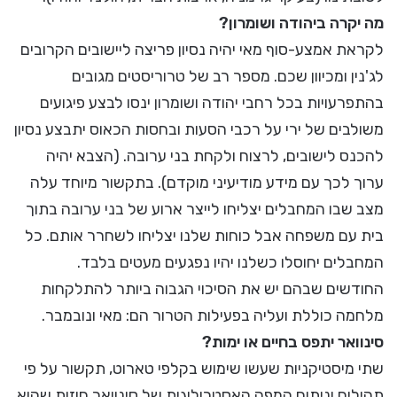
מה יקרה ביהודה ושומרון?
לקראת אמצע-סוף מאי יהיה נסיון פריצה ליישובים הקרובים
לג'נין ומכיוון שכם. מספר רב של טרוריסטים מגובים
בהתפרעויות בכל רחבי יהודה ושומרון ינסו לבצע פיגועים
משולבים של ירי על רכבי הסעות ובחסות הכאוס יתבצע נסיון
להכנס לישובים, לרצוח ולקחת בני ערובה. (הצבא יהיה
ערוך לכך עם מידע מודיעיני מוקדם). בתקשור מיוחד עלה
מצב שבו המחבלים יצליחו לייצר ארוע של בני ערובה בתוך
בית עם משפחה אבל כוחות שלנו יצליחו לשחרר אותם. כל
המחבלים יחוסלו כשלנו יהיו נפגעים מעטים בלבד.
החודשים שבהם יש את הסיכוי הגבוה ביותר להתלקחות
מלחמה כוללת ועליה בפעילות הטרור הם: מאי ונובמבר.
סינוואר יתפס בחיים או ימות?
שתי מיסטיקניות שעשו שימוש בקלפי טארוט, תקשור על פי
תהילים וניתוח המפה האסטרולוגית של סינוואר חוזות שהוא