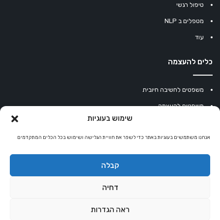
טיפול רגשי
מטפלים ב NLP
עוד
כלים להעצמה
משפטים לחשיבה חיובית
משפטים להעצמה
שימוש בעוגיות
עוגיית מזל סינית
אנחנו משתמשים בעוגיות באתר כדי לשפר את חוויית הגלישה ושימוש בכל הכלים המתקדמים
מחשבון נומרולוגיה
קריסטלים למזלות
קבלה
קניון רוחניות
דחיה
ראה הגדרות
© כל הזכויות שמורות 2026 |
אלטרנטיבלי