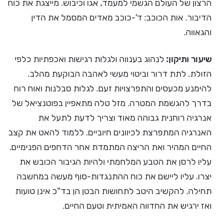
הרצון של העולם הגשמי למעמד, אגו וכיבוש. מייצגת את כוח
הדיבור. אות הכוכב: ד'-כוכב מאדים המסמל את הדין
והגאווה.
שיעור ותיקון:
לנהוג בענווה ולגלות רגישות ואכפתיות כלפי
הזולת. לתת דרור וביטוי מעשי לאהבה הבוקעת מהלב.
להימנע מכעסים והתפרצויות זעם. לגלות סבלנות ואוח רוח
בדרך להגשמת המטרה. מזל טלה מתאפיין בפוטנציאל של
אנרגיה רוחנית גבוהה מאוד וצריך לדעת לתעל את
האנרגיה המתפרצת לכיוונים חיוביים. ללמוד להאט את קצב
החיים המהיר ואת הריצה המתמדת אחר הדחפים הפנימיים.
עליו לרסן את הטבע המלחמתי ולהיות הגיבור הכובש את
יצרו. עליו ליישם את כוח ההתנגדות-סוף מעשה במחשבה
תחילה. להקשיב היטב לתחושות הבטן הן בד"כ אינן טועות
ואז ירגיש את החדווה האמיתית וטעם החיים.