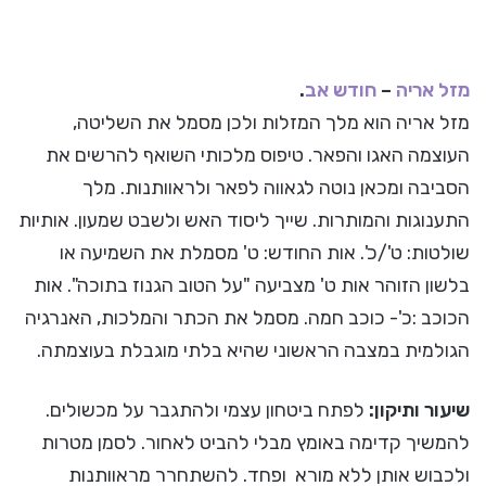
מזל אריה
–
חודש אב
.
מזל אריה הוא מלך המזלות ולכן מסמל את השליטה,
העוצמה האגו והפאר. טיפוס מלכותי השואף להרשים את
הסביבה ומכאן נוטה לגאווה לפאר ולראוותנות. מלך
התענוגות והמותרות. שייך ליסוד האש ולשבט שמעון. אותיות
שולטות: ט'/כ'. אות החודש: ט' מסמלת את השמיעה או
בלשון הזוהר אות ט' מצביעה "על הטוב הגנוז בתוכה". אות
הכוכב :כ'- כוכב חמה. מסמל את הכתר והמלכות, האנרגיה
הגולמית במצבה הראשוני שהיא בלתי מוגבלת בעוצמתה.
שיעור ותיקון:
לפתח ביטחון עצמי ולהתגבר על מכשולים.
להמשיך קדימה באומץ מבלי להביט לאחור. לסמן מטרות
ולכבוש אותן ללא מורא ופחד. להשתחרר מראוותנות