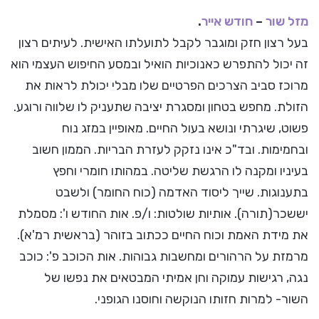
מזל שור
–
חודש אייר
.
בעל רצון חזק ומוגבר לקבל לתועלתו האישית. לעיתים רצון
זה יכול להתפרש כאנוכיות הואיל ובמסע החיפוש העצמי הוא
מרוכז סביב הצרכים הפרטיים שלו מבלי יכולת לראות את
הזולת. מחפש בטחון ומסגרת יציבה שתעניק לו שלווה ורוגע.
פשוט, שיגרתי ונושא בעול החיים. מאופיין במזג נוח
ובחמימות. ובד"כ אינו נזקק לעזרת הבריות. הממון חשוב
בעיניו ומקנה לו הרגשת שליטה. במהותו חומרי וחפץ
בתענוגות. שייך ליסוד האדמה (כוח החומר) ולשבט
יששכר(תורה). אותיות שולטות: ו/פ. אות החודש ו': מסמלת
את מידת האמת וכוח החיים ככתוב בזוהר (בראשית רמ'א).
מרמזת על הרהורים ומחשבות גבוהות. אות הכוכב פ': כוכב
נגה, רגישות עמוקה וחן אמיתי המבטאים את נפשו של
השור- למרות חזותו הנוקשה וחוסנו הגופני.