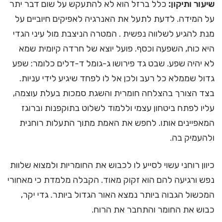
שיעור ותיקון:
כלל ברזל הוא לא להתעקש על שום דבר יתר
על המידה. לדעת לתעל את האנרגיה לאפיקים חיוביים על
מנת להגיע לשלווה נפשית . המטרה הניצבת מול עיני הגדי
היא כוח, השפעה וכסף. פועל יוצא של חרדה קיומית שמא
לא יהיה שפע. שבט גד פירושו ג-גומל ד-דלים כלומר: שפע
גדול שממלא כל רעב ולכן אל לו לפחד שיגיע לידי עניות.
בצד הצורך בהצלחה חומרית והשגת סמכות בעלת עוצמה,
עליו לפתח ביטחון עצמי וללמוד לשלוט בתוקפנות וברוגז
המאפיינים אותו. לחפש את האמת מתוך התעלות רוחנית
ולהעמיק בה.
כיוון רוחני עשוי לסייע לו לכבוש את החומריות ולמצוא שלוות
נפש ורגיעה להם הוא זקוק מאוד. הקבלה מלמדת כי מאחורי
המכשול הגבוה ביותר נמצא האור הגדול ביותר. גדי יקר,
כבוש את החומר והתחבר את הרוח.