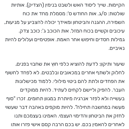
הקיימות. שייך ליסוד האש ולשבט בנימין (הצדיק). אותיות
שולטות: ס/ג. אות החודש ס': מסמלת מחד את כוח
השמירה, ההגנה והביטחון ומאידך יכולה להצביע על מניעות,
עיכובים וקשיים בכוח המזל. אות הכוכב ג': כוכב צדק.
גמילות חסדים וחיפוש אחר האמת. אופטימיים ועלולים להיות
נאיביים.
שיעור ותיקון: לדעת להוציא כלפי חוץ את שחבוי בפנים,
לחלוק ולשתף אחרים במכאובים ובלבטים. לא לפחד לחשוף
את הפחדים ולתת להם ביטוי מילולי. ללמוד מכישלונות
העבר. להפיק וליישם לקחים לעתיד. להיות ממוקדים
בעשייה ולא לפזר אנרגיה מיותרת במגוון תחומים. זכרו "סוף
מעשה במחשבה תחילה". להיות מוקפים באהבה דבר שעשוי
לחזק את הביטחון והדימוי העצמי. האמינו בעצמכם ותנו
לאחרים להאמין בכם. יש בכם הרבה קסם אישי פזרו אותו