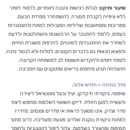
שיעור ותיקון:
לגלות רגישות והבנה לאחרים, ללמוד לוותר
ללא ציפייה לקבלת תמורה. להשתחרר ממידת הכעס,
ממריבות וממחשבות שליליות המובילות למתח ולהצטברות
כעסים. ללמוד להתגבר על הרכושנות והשתלטנות ולדעת
לשחרר את ההתנגדות לשינויים. להרפות משגרת החיים
ולמצוא הנאות גם בדברים הקטנים. לסלוח ולא לנטור טינה.
לטפח יחסים ולהקדיש תשומת לב למשפחה הקרובה.
ההצלחה תגיע מיחסים בריאים ומתוקנים עם הסביבה.
מזל בתולה
–
חודש אלול
.
שיפוטי, ביקורתי ודקדקן. יעיל ובעל פוטנציאל ליצירה
ולעשייה למען הזולת. דייקן השואף לשלמות ומחפש ליצור
סדר וצדק. אינו מסוגל לראות אי סדרים ופגמים. מזדרז
למתוח ביקורת נוקבת שלרוב פוגעת ומעליבה, לרוב מתוך
תמימות ומהצורך בשלמות. עלול ליפול לקטנוניות ולחוסר