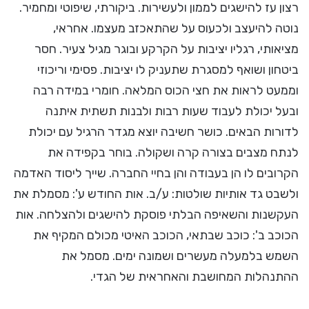
רצון עז להישגים לממון ולעשירות. ביקורתי, שיפוטי ומחמיר.
נוטה להיעצב ולכעוס על שהתאכזב מעצמו. אחראי,
מציאותי, רגליו יציבות על הקרקע ובוגר מגיל צעיר. חסר
ביטחון ושואף למסגרת שתעניק לו יציבות. פסימי וריכוזי
וממעט לראות את חצי הכוס המלאה. חומרי במידה רבה
ובעל יכולת לעבוד שעות רבות ולבנות תשתית איתנה
לדורות הבאים. כושר חשיבה יוצא מגדר הרגיל עם יכולת
לנתח מצבים בצורה קרה ושקולה. בוחר בקפידה את
הקרובים לו הן בעבודה והן בחיי החברה. שייך ליסוד האדמה
ולשבט גד אותיות שולטות: ע/ב. אות החודש ע': מסמלת את
העקשנות והשאיפה הבלתי פוסקת להישגים ולהצלחה. אות
הכוכב ב': כוכב שבתאי, הכוכב האיטי מכולם המקיף את
השמש בלמעלה מעשרים ושמונה ימים. מסמל את
ההתנהלות המחושבת והאחראית של הגדי.