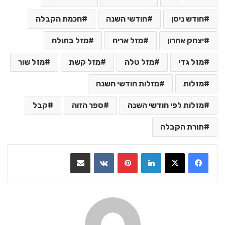
חודש ניסן
חודשי השנה
חכמת הקבלה
יצחק אהרון
מזל אריה
מזל בתולה
מזל גדי
מזל טלה
מזל קשת
מזל שור
מזלות
מזלות חודשי השנה
מזלות לפי חודשי השנה
ספר הזוה
קבל
תורת הקבלה
LinkedIn
Pinterest
VKontakte
שתף בדואר אלקטרוני