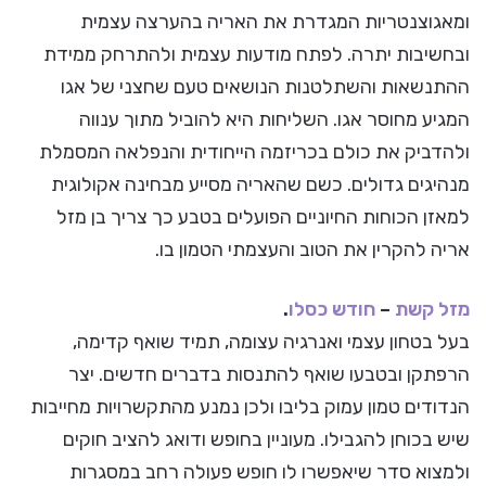
ומאגוצנטריות המגדרת את האריה בהערצה עצמית
ובחשיבות יתרה. לפתח מודעות עצמית ולהתרחק ממידת
ההתנשאות והשתלטנות הנושאים טעם שחצני של אגו
המגיע מחוסר אגו. השליחות היא להוביל מתוך ענווה
ולהדביק את כולם בכריזמה הייחודית והנפלאה המסמלת
מנהיגים גדולים. כשם שהאריה מסייע מבחינה אקולוגית
למאזן הכוחות החיוניים הפועלים בטבע כך צריך בן מזל
אריה להקרין את הטוב והעצמתי הטמון בו.
מזל קשת
–
חודש כסלו
.
בעל בטחון עצמי ואנרגיה עצומה, תמיד שואף קדימה,
הרפתקן ובטבעו שואף להתנסות בדברים חדשים. יצר
הנדודים טמון עמוק בליבו ולכן נמנע מהתקשרויות מחייבות
שיש בכוחן להגבילו. מעוניין בחופש ודואג להציב חוקים
ולמצוא סדר שיאפשרו לו חופש פעולה רחב במסגרות