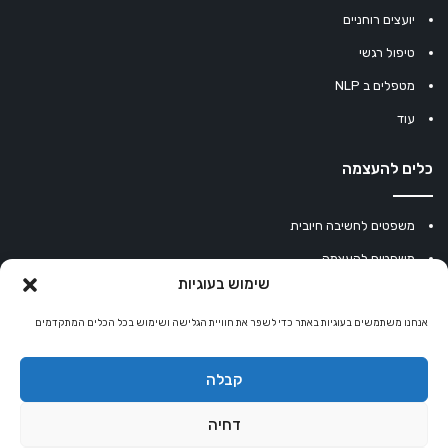
יועצים רוחניים
טיפול רגשי
מטפלים ב NLP
עוד
כלים להעצמה
משפטים לחשיבה חיובית
משפטים להעצמה
שימוש בעוגיות
עוגיית מזל סינית
אנחנו משתמשים בעוגיות באתר כדי לשפר את חוויית הגלישה ושימוש בכל הכלים המתקדמים
מחשבון נומרולוגיה
קריסטלים למזלות
קבלה
קניון רוחניות
דחיה