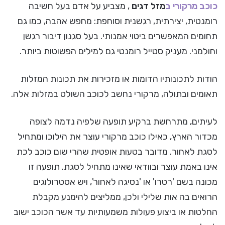
כוכב מרקורי ב
מזל דגים
, מצביע על אדם בעל חשיבה
רומנטית, יצירתית, רגשנית וסוחפת: מחפש אהבה, כמו גם
תחומים המאפשרים ביטוי אמנותי. בעל סגנון דיבור רגשן
וחולמני. מעניק סטייל רומנטי גם למילים הפשוטות ביותר.
הודות לתכונותיו הדומות או מזכירות את תכונות המזלות
תאומים ובתולה, מרקורי נחשב לכוכב השולט במזלות אלה.
לעיתים, מתרחשת ברקיע תופעה שלפיה נדמה לצופה
מכדור הארץ, כאילו כוכב מרקורי עוצר את הילוכו ומתחיל
לסגת לאחור. מדובר בטעות אופטית שהרי שום כוכב לכת
אינו באמת עוצר ובוודאי שאינו מתחיל לסגת. תופעה זו
מכונה בשם 'רטרו' או 'נסיגה לאחור', ויש אסטרולוגים
הרואים בה אות שלילי ולכן, ממליצים להימנע מקבלת
החלטות או ביצוע פעולות משמעותיות עד אשר הכוכב ישוב