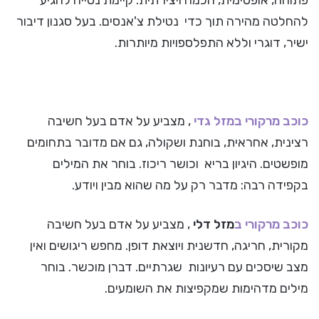
פתוחה, אופטימית, חכמה ויצירתית. קיימת נטייה להגיע
להחלטה מהירה תוך כדי נטילת צ'אנסים. בעל סגנון דיבור
ישיר, דוגרי וללא התפלספויות מיותרות.
כוכב מרקורי ב
מזל גדי
, מצביע על אדם בעל חשיבה
רצינית, אחראית, בוחנת ושקולה, גם אם מדובר בתחומים
מופשטים. היגיון בריא וכושר ריכוז. בוחר את המילים
בקפידה רבה: מדבר רק על מה שהוא מבין ויודע.
כוכב מרקורי ב
מזל דלי
, מצביע על אדם בעל חשיבה
מקורית, חריגה, חדשנית ויוצאת דופן. מחפש ריגושים ואין
מצב שיסכים עם רעיונות שגרתיים. דברן מוכשר. בוחר
מילים מדהימות שמקפיצות את השומעים.