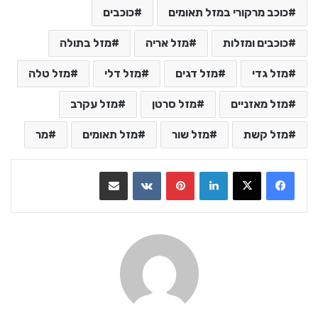
כוכב מרקורי במזל תאומים
כוכבים
כוכבים ומזלות
מזל אריה
מזל בתולה
מזל גדי
מזל דגים
מזל דלי
מזל טלה
מזל מאזניים
מזל סרטן
מזל עקרב
מזל קשת
מזל שור
מזל תאומים
מר
LinkedIn
Pinterest
VKontakte
שתף בדואר אלקטרוני