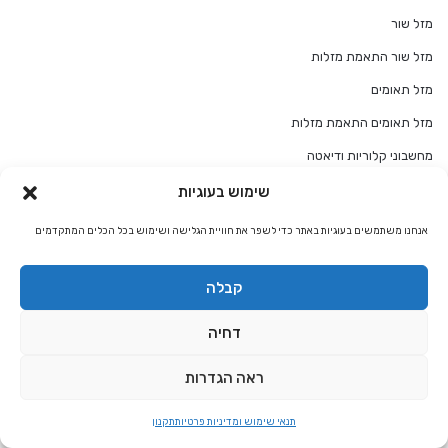
מזל שור
מזל שור התאמת מזלות
מזל תאומים
מזל תאומים התאמת מזלות
מחשבוני קלוריות ודיאטה
מטפלים מומלצים
שימוש בעוגיות
מטפלים מומלצים ברפואה משלימה
אנחנו משתמשים בעוגיות באתר כדי לשפר את חוויית הגלישה ושימוש בכל הכלים המתקדמים
מטפלים רגשיים ומדריכים להעצמה אישית
קבלה
מי מטפל במטפל?
מילון פירוש חלומות
דחיה
מיסטיקה
ראה הגדרות
מיסטיקנים מומלצים
משמעות / פירוש קלפי טארוט
תנאי שימוש ומדיניות פרטיות
תקנון