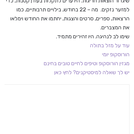
שיגרור הוצאות חריגות. היו ערים לתקלות בעודן קטנות, כדי
למזער נזקים. מה – 22 בחודש, בילויים תרבותיים, כמו
הרצאות, ספרים, סרטים והצגות, יחתמו את החודש וימלאו
את המצברים.
שימו לב לנהיגה. היו זהירים מתמיד.
עוד על מזל בתולה
הורוסקופ יומי
מגזין הורוסקופ וטיפים לחיים טובים בחינם
יש לך שאלה למיסטיקנים? לחץ כאן