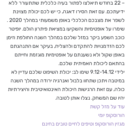
– 22 בחודש תיאלצו לפתור בעיה כלכלית שתתעורר ללא
ידיעתכם. עם זאת הסירו דאגה, כי יש לכם יכולת מצוינת
לשפר את מצבכם הכלכלי באופן משמעותי במהלך 2020 .
שימרו על אופטימיות והשקיעו במציאת פיתרון הולם. יופיטר
כוכב השפע ביקר במזל שלכם במהלך השנה החולפת וזימן
לכם הזדמנויות להתקדם ולהצליח, בעיקר אם התנהגתם
באופן שקול ולא נשענתם על אופטימיות מוגזמת וחייתם
בהתאם ליכולת האמיתית שלכם.
ילידי 9.12-14.12 שימו לב: יכולת השיפוט שלכם עדיין לא
במיטבה ויתכן שתחוו בלבול ואנרגיה ירודה במהלך השנה
כולה, עם זאת הרגישות היכולת האינטואיטיבית והיצירתיות
יהיו שם המשחק. נצלו אותן לטובה.
עוד על מזל קשת
הורוסקופ יומי
מגזין הורוסקופ וטיפים לחיים טובים בחינם