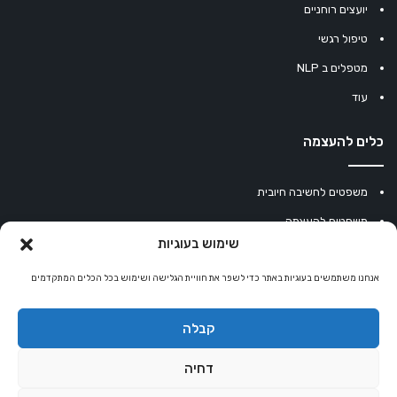
יועצים רוחניים
טיפול רגשי
מטפלים ב NLP
עוד
כלים להעצמה
משפטים לחשיבה חיובית
משפטים להעצמה
שימוש בעוגיות
עוגיית מזל סינית
אנחנו משתמשים בעוגיות באתר כדי לשפר את חוויית הגלישה ושימוש בכל הכלים המתקדמים
מחשבון נומרולוגיה
קריסטלים למזלות
קבלה
קניון רוחניות
דחיה