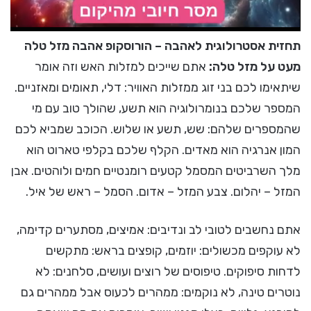
תחזית אסטרולוגית לאהבה – הורוסקופ אהבה מזל טלה
מעט על מזל טלה:
אתם שייכים למזלות האש וזה אומר
שיתאימו לכם בני זוג ממזלות האוויר: דלי, תאומים ומאזניים.
המספר שלכם בנומרולוגיה הוא תשע, שהולך טוב עם מי
שהמספרים שלהם: שש, תשע או שלוש. הכוכב שמביא לכם
המון אנרגיה הוא מאדים. הקלף שלכם בקלפי טארוט הוא
מלך השרביטים המסמל קטעים רומנטיים חמים ולוהטים. אבן
המזל – יהלום. צבע המזל – אדום. הסמל – ראש של איל.
אתם נחשבים לטובי לב ונדיבים: אמיצים, מסתערים קדימה,
לא עוקפים מכשולים: יוזמים, קופצים בראש: מתקשים
לדחות סיפוקים. טיפוסים של רוצים ועושים, סלחנים: לא
נוטרים טינה, לא נוקמים: ממהרים לכעוס אבל ממהרים גם