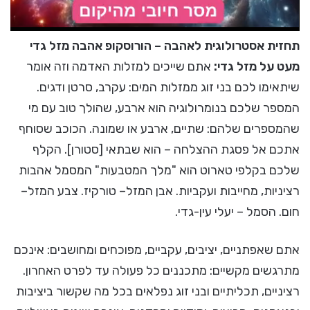
תחזית אסטרולוגית לאהבה – הורוסקופ אהבה מזל גדי
מעט על מזל גדי:
אתם שייכים למזלות האדמה וזה אומר
שיתאימו לכם בני זוג ממזלות המים: עקרב, סרטן ודגים.
המספר שלכם בנומרולוגיה הוא ארבע, שהולך טוב עם מי
שהמספרים שלהם: שתיים, ארבע או שמונה. הכוכב שסוחף
אתכם אל פסגת ההצלחה – הוא שבתאי [סטורן]. הקלף
שלכם בקלפי טארוט הוא "מלך המטבעות" המסמל אהבות
רציניות, מחייבות ועקביות. אבן המזל– טורקיז. צבע המזל–
חום. הסמל – יעלי עין-גדי.
אתם שאפתניים, יציבים, עקביים, מפוכחים ומחושבים: אינכם
מתרגשים מקשיים: מתכננים כל פעולה עד לפרט האחרון.
רציניים, תכליתיים ובני זוג נפלאים בכל מה שקשור ביציבות