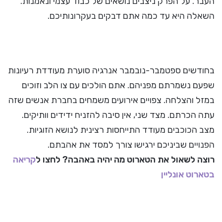
העבר. על הפרק ניצבים נושאים של כבוד עצמי ונאמנות.
השאלה היא עד כמה אתם דבקים בעקרונותיכם.
בחודשים ספטמבר-נובמבר אנרגיה סוערת מעודדת רעיונות
שפעם נשמרתם מפניהם. אתם הולכים עם צו הלב וזוכים
במזל והצלחה. צפויים אירועים משמחים בחברת אנשים שזה
עתה הכרתם. מצד שני, אין סיבה להזניח ידידים וותיקים.
מצב הכוכבים מעודד התייחסות רצינית לנושא הזוגיות.
הפנויים שביניכם ירגישו צורך למסד את אהבתם.
רוצה לשאול את הטארוט מה יהיה באהבה? לחצו ל
קריאה
בטארוט אונליין