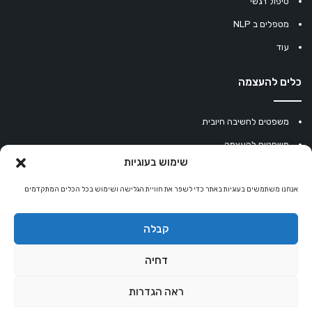
טיפול רגשי
מטפלים ב NLP
עוד
כלים להעצמה
משפטים לחשיבה חיובית
משפטים להעצמה
שימוש בעוגיות
עוגיית מזל סינית
אנחנו משתמשים בעוגיות באתר כדי לשפר את חוויית הגלישה ושימוש בכל הכלים המתקדמים
מחשבון נומרולוגיה
קריסטלים למזלות
קבלה
קניון רוחניות
דחיה
ראה הגדרות
© כל הזכויות שמורות 2026 |
אלטרנטיבלי