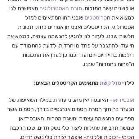
או לשנים עשר המזלות.
תורת האסטרולוגיה
מאפשרת לנו
למצוא את ה
קריסטלים
ואבני החן המתאימים למזל
אסטרולוגי. הקריסטלים ואבני חן אמורים לחזק תכונות
חלשות שבנו, לעזור לנו להגיע להגשמה עצמית, למצוא את
הייעוד, להתגבר על פחדים וחרדות, לדעת להתמודד עם
דילמות בחיי היום-יום ועוד וכמו כן לעדן את התכונות
ה"פחות נחמדות" שבנו.
לילדי
מזל קשת
מתאימים הקריסטלים הבאים:
אובסידיאן
– האובסידיאן מהגוני עוזרת במילוי השאיפות של
הנעזר בה תוך הסרת חסמים אנרגטיים בדרך, חסמים אשר
מפריעים בהגשמה עצמית והשגת מטרות. האובסידיאן
שמשה תרבויות עתיקות ליצור כלי נשק חדים, שכן הרכבה
הכימי -זכוכית וולקנית- איפשר יצירת כלי נשק חדים.