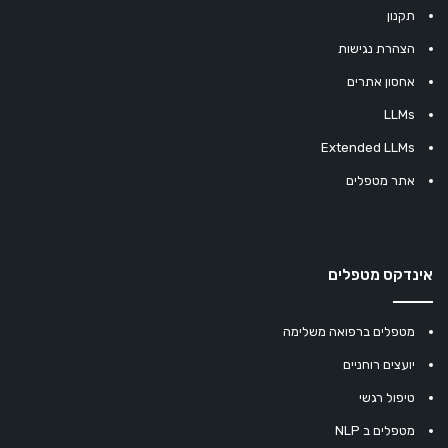
תקנון
הצהרת נגישות
אחסון אתרים
LLMs
Extended LLMs
אתר מטפלים
אינדקס מטפלים
מטפלים ברפואה משלימה
יועצים רוחניים
טיפול רגשי
מטפלים ב NLP