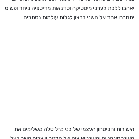
יאהבו ללכת לערבי מיסטיקה וסדנאות מדיטציה ביחד ופשוט
יתחברו אחד אל השני ברצון לגלות עולמות נסתרים
הישירות והביטחון העצמי של בני מזל טלה משלימים את
האינסטינקטים והאינטואיציה של הדגים ויוצרים קשר בעל