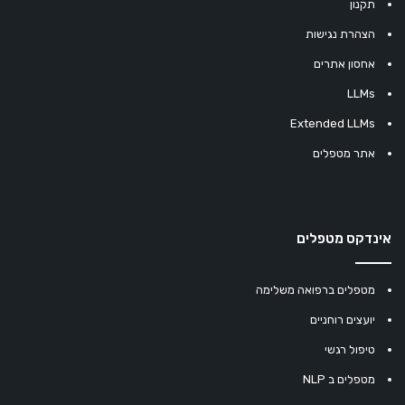
תקנון
הצהרת נגישות
אחסון אתרים
LLMs
Extended LLMs
אתר מטפלים
אינדקס מטפלים
מטפלים ברפואה משלימה
יועצים רוחניים
טיפול רגשי
מטפלים ב NLP