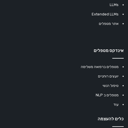
LLMs
Extended LLMs
אתר מטפלים
אינדקס מטפלים
מטפלים ברפואה משלימה
יועצים רוחניים
טיפול רגשי
מטפלים ב NLP
עוד
כלים להעצמה