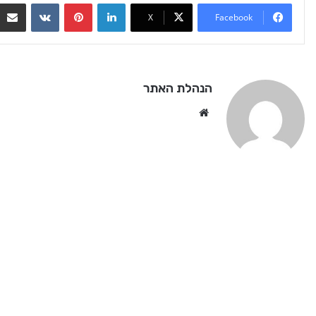
VKontakte
Pinterest
LinkedIn
X
Facebook
הנהלת האתר
We
bsi
te