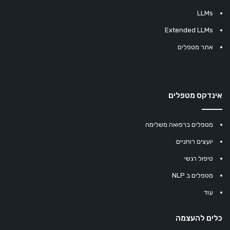
LLMs
Extended LLMs
אתר מטפלים
אינדקס מטפלים
מטפלים ברפואה משלימה
יועצים רוחניים
טיפול רגשי
מטפלים ב NLP
עוד
כלים להעצמה