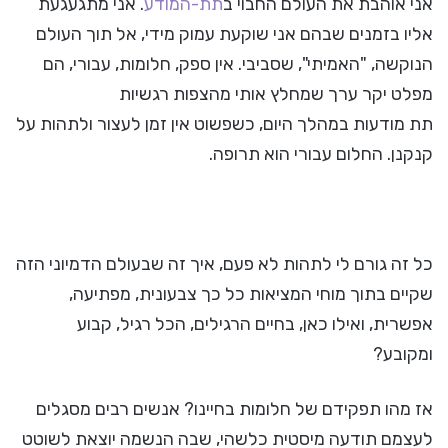
אני אוהבת את העולם החבוי ב
תת-המודע
. אני מתגעגעת
אליו בזמנים שבהם אני שוקעת עמוק מידי, אל תוך העולם
הנוקשה, "האמיתי", שסביבי. אין ספק, חלומות, עבורי, הם
מפלט יקר ערך שמחלץ אותי מהצפות רגשיות
תת מודעות במהלך היום, כשפשוט אין זמן לעצור ולתהות על
קנקנן. החלום עבורי הוא תרופה.
כל זה גורם לי לתהות לא פעם, איך זה שבעולם הדמיוני הזה
שקיים בתוך מוחי המציאות כל כך צבעונית, מפתיעה,
אפשרית, ואילו כאן, בחיים הרגילים, הכל רגיל, קבוע
ומקובע?
אז מהו תפקידם של חלומות בחיינו? אנשים רבים מסגלים
לעצמם תודעה מיסטית כלשהי, שבה הנשמה יוצאת לשוטט