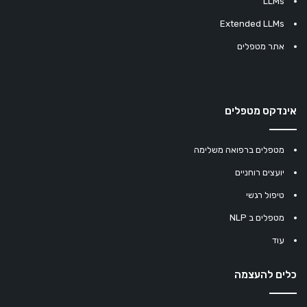
LLMs
Extended LLMs
אתר מטפלים
אינדקס מטפלים
מטפלים ברפואה משלימה
יועצים רוחניים
טיפול רגשי
מטפלים ב NLP
עוד
כלים להעצמה