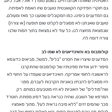
האמיתית שאותה אנחנו חיים. נשמע מופרך? אולי, אבל כיום,
גם חוקרי הפיזיקה הקוואנטית טוענים שזו האמת לאמיתה.
גם המדענים בימינו, כמו המקובלים שטענו כך מאז ומעולם,
טוענים שאנחנו לא מסוגלים לקלוט שום תופעה (או צורה)
שנמצאת מחוצה לנו, כל עוד לא נמצאת בתוך המוח שלנו
צורה דומה לה.
קולומבוס בא והאינדיאנים לא שמו לב
המדענים שיצרו את הסרט "בליפ", למשל, מביאים כדוגמא
סיפור ידוע אודות ספינותיו של קולומבוס שהתקרבו
לראשונה לחופי אמריקה. האינדיאנים שעמדו על החוף לא
היו מסוגלים להבחין באוניות הקרבות לעברם, מפני
שה"מודלים" של האוניות לא היו מוטבעים במוחם. רק
המרפא של השבט, שהיה כנראה בעל דמיון מפותח, הוטרד
מכך שהמים זזים "ללא סיבה נראית לעין". מתוך מאמציו
לגלות מה גורם לתנועת המים, הוא הצליח בסופו של דבר