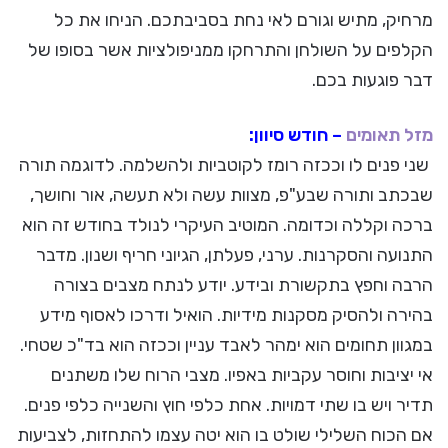
מרחיק, מתיש וגורם לאי נחת בסביבתכם. הניחו את כל
הקלפים על השולחן והתרחקו ממניפולציות אשר בסופו של
דבר פוגעות בכם.
מזל תאומים
– חודש סיוון:
שני פנים לו וככזה רומז לקוטביות ולהשלמה. לדוגמה תורה
שבכתב ותורה שבע"פ, מצוות עשה ולא תעשה, אור וחושך,
ברכה וקללה וכדומה. המוטיב העיקרי לנולד בחודש זה הוא
התנועה והסקרנות. ערני, פעלתן, הגיוני חריף ושנון. מדבר
הרבה וחפץ בתקשורת ובידע. יודע לנתח מצבים בצורה
בהירה ולהסיק מסקנות מידיות. הואיל ודרכו לאסוף מידע
במגוון תחומים הוא ימהר לאבד עניין וככזה הוא בד"כ שטחי.
אי יציבות וחוסר עקביות באפיו. מצבי הרוח שלו משתנים
תדיר ויש בו שתי דמויות. אחת כלפי חוץ והשנייה כלפי פנים.
אם הכוח השלילי שולט בו הוא יטה עצמו להתחזות, לצביעות