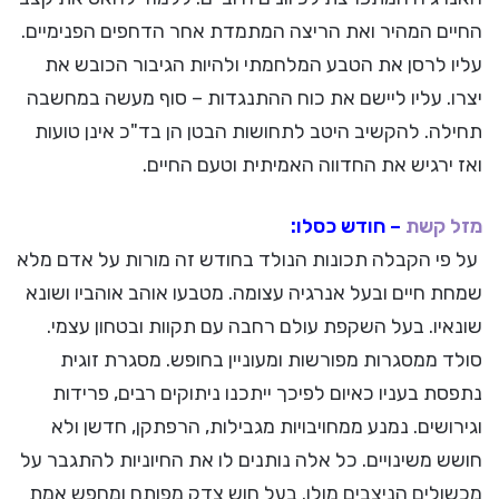
החיים המהיר ואת הריצה המתמדת אחר הדחפים הפנימיים.
עליו לרסן את הטבע המלחמתי ולהיות הגיבור הכובש את
יצרו. עליו ליישם את כוח ההתנגדות – סוף מעשה במחשבה
תחילה. להקשיב היטב לתחושות הבטן הן בד"כ אינן טועות
ואז ירגיש את החדווה האמיתית וטעם החיים.
מזל קשת
– חודש כסלו:
על פי הקבלה תכונות הנולד בחודש זה מורות על אדם מלא
שמחת חיים ובעל אנרגיה עצומה. מטבעו אוהב אוהביו ושונא
שונאיו. בעל השקפת עולם רחבה עם תקוות ובטחון עצמי.
סולד ממסגרות מפורשות ומעוניין בחופש. מסגרת זוגית
נתפסת בעניו כאיום לפיכך ייתכנו ניתוקים רבים, פרידות
וגירושים. נמנע ממחויבויות מגבילות, הרפתקן, חדשן ולא
חושש משינויים. כל אלה נותנים לו את החיוניות להתגבר על
מכשולים הניצבים מולו. בעל חוש צדק מפותח ומחפש אמת