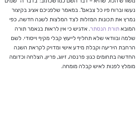
משורש הכול שהיא – דבר השם כמו שכתוב:"בדבר ה" שמים
נעשו וברוח פיו כל צבאם". במאמר שלפניכם אציג בקיצור
נמרץ את תכונות המזלות לצד המלצות לשנה חדשה, כפי
המובא
תורת הנסתר
. אדגיש כי אין לראות בנאמר תורה
שלמה ובוודאי שלא תחליף לייעוץ קבלי מקיף וייסודי. לשם
הרחבת היריעה וקבלת מידע אישי ומדויק לקראת השנה
החדשה בתחומים כגון: פרנסה, זיווג, פריון, הצלחה וכדומה
מומלץ לפנות לאיש קבלה מומחה.