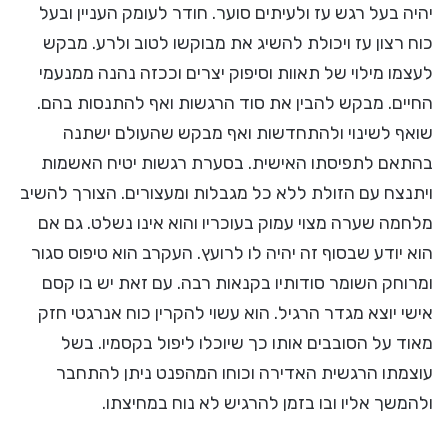
יהיה בעל רגש עז ולעיתים סוער. חודר לעומק העניין ובעל
כוח רצון עז ויכולת להשיג את מבוקשו לטוב ולרע. מבקש
לעצמו מילוי של תאוות וסיפוק יצרים וככזה נהנה ממנעמי
החיים. מבקש להבין את סוד הרגשות ואף להתנסות בהם.
שואף לשינוי ולהתחדשות ואף מבקש שהעולם ישתנה
בהתאם לתפיסתו האישית. בסערת רגשות יטיח האשמות
ויתנצח עם הזולת ללא כל מגבלות ומעצורים. הצורך להשיב
מלחמה שערה מצוי עמוק בעוכריו והוא אינו נשלט. גם אם
הוא יודע שבסוף זה יהיה לו לרועץ. העקרב הוא טיפוס סגור
ומרוחק השומר סודותיו בקנאות רבה. עם זאת יש בו קסם
אישי יוצא מגדר הרגיל. הוא עשוי להקרין כוח אנרגטי חזק
מאוד על הסובבים אותו כך שיוכלו ליפול בקסמיו. בשל
עוצמתו הרגשית האדירה וכוחו המהפנט ניתן להתחבר
ולהמשך אליו ובו בזמן להרגיש לא נוח במחיצתו.