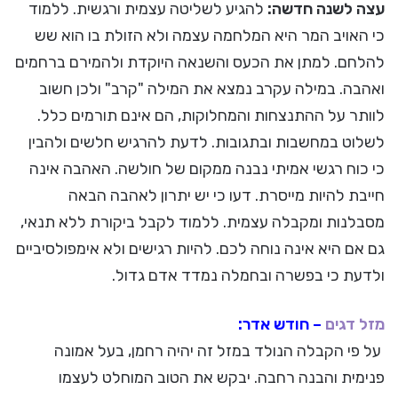
עצה לשנה חדשה:
להגיע לשליטה עצמית ורגשית. ללמוד
כי האויב המר היא המלחמה עצמה ולא הזולת בו הוא שש
להלחם. למתן את הכעס והשנאה היוקדת ולהמירם ברחמים
ואהבה. במילה עקרב נמצא את המילה "קרב" ולכן חשוב
לוותר על ההתנצחות והמחלוקות, הם אינם תורמים כלל.
לשלוט במחשבות ובתגובות. לדעת להרגיש חלשים ולהבין
כי כוח רגשי אמיתי נבנה ממקום של חולשה. האהבה אינה
חייבת להיות מייסרת. דעו כי יש יתרון לאהבה הבאה
מסבלנות ומקבלה עצמית. ללמוד לקבל ביקורת ללא תנאי,
גם אם היא אינה נוחה לכם. להיות רגישים ולא אימפולסיביים
ולדעת כי בפשרה ובחמלה נמדד אדם גדול.
מזל דגים
– חודש אדר:
על פי הקבלה הנולד במזל זה יהיה רחמן, בעל אמונה
פנימית והבנה רחבה. יבקש את הטוב המוחלט לעצמו