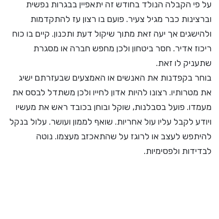
על פי הקבלה הנולד בחודש זה יתאפיין בבגרות נפשית
וברצינות כבר מגיל צעיר. פועם בו רצון עז להתקדמות
ולהישגים אך יעה זאת מתוך שיקול דעת ותכנון. קיים בו כוח
ריכוז אדיר. חסר ביטחון ולכן מחפש חברה או מסגרת
שתעניק לו זאת.
בוחר בקפדנות את האנשים או האמצעים שבעזרתם ישיג
את מטרותיו. רצונו להיות אדון לחייו ולכן משתדל לבסס את
מעמדו. פועל בסבלנות, שוקל ובוחן בכובד ראש את מעשיו
ויודע לקבל עליו עול אחריות. שואף לממון ועושר. עלול בנקל
להיתפש לעצב או לרוגז על שהתאכזב מעצמו. נוטה
לבדידות ולפסימיות.