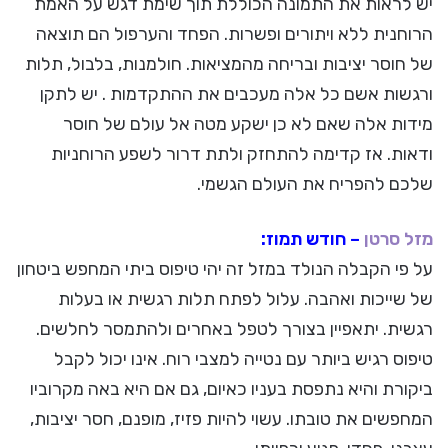
יש לראות את התמונה הכוללת תוך שימת דגש על האמת
הרוחנית ללא ויתורים ופשרות. הפחד והערפול הם תוצאה
של חוסר יציבות ובריחה מהמציאות. חולמנות, בלבול, תלות
ורגשות אשם כל אלה מעכבים את ההתקדמות . יש לתקן
מידות אלה שאם לא כן ישקע מטה אל עולם של חוסר
ודאות. אז קדימה להתחזק ולתת דרור לשפע הרוחניות
שלכם להפריח את העולם הגשמי.
מזל סרטן
– חודש תמוז:
על פי הקבלה הנולד במזל זה יהי טיפוס ביתי המחפש ביטחון
של שייכות ואהבה. עלול לפתח תלות רגשית או בעלות
רגשית. יתאפיין בצורך לטפל באחרים ולהתמסר לחלשים.
טיפוס רגיש ביותר עם נטייה למצבי רוח. אינו יכול לקבל
ביקורת והיא נתפסת בעניו כאיום, גם אם היא באה מקרוביו
המחפשים את טובתו. עשוי להיות פזיז, מופנם, חסר יציבות,