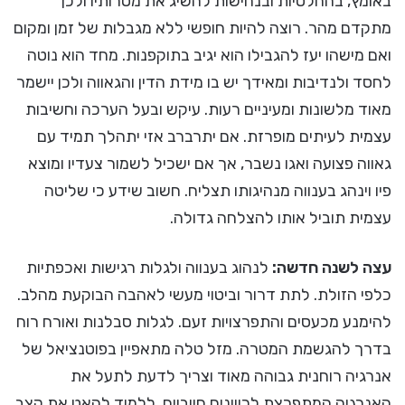
באומץ, בהחלטיות ובנחישות להשיג את מטרותיו ולכן
מתקדם מהר. רוצה להיות חופשי ללא מגבלות של זמן ומקום
ואם מישהו יעז להגבילו הוא יגיב בתוקפנות. מחד הוא נוטה
לחסד ולנדיבות ומאידך יש בו מידת הדין והגאווה ולכן יישמר
מאוד מלשונות ומעיניים רעות. עיקש ובעל הערכה וחשיבות
עצמית לעיתים מופרזת. אם יתרברב אזי יתהלך תמיד עם
גאווה פצועה ואגו נשבר, אך אם ישכיל לשמור צעדיו ומוצא
פיו וינהג בענווה מנהיגותו תצליח. חשוב שידע כי שליטה
עצמית תוביל אותו להצלחה גדולה.
עצה לשנה חדשה:
לנהוג בענווה ולגלות רגישות ואכפתיות
כלפי הזולת. לתת דרור וביטוי מעשי לאהבה הבוקעת מהלב.
להימנע מכעסים והתפרצויות זעם. לגלות סבלנות ואורח רוח
בדרך להגשמת המטרה. מזל טלה מתאפיין בפוטנציאל של
אנרגיה רוחנית גבוהה מאוד וצריך לדעת לתעל את
האנרגיה המתפרצת לכיוונים חיוביים. ללמוד להאט את קצב