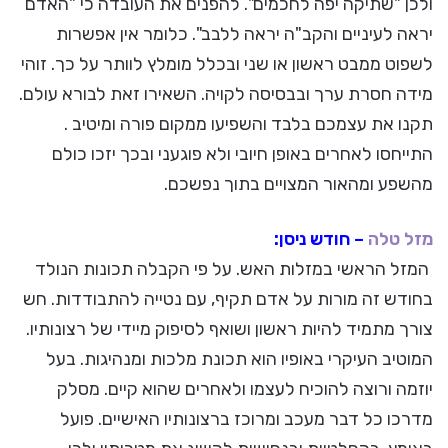
ולכן "שתיקה יפה לחכמים". להפנים את העובדה כי "האדם
יראה לעיניים והקב"ה יראה ללבב". כלומר אין אפשרות
לשפוט ממבט ראשון או שני ובכלל מומלץ לוותר על כך. זוהי
מידה חסרת ערך ובבסיסה לקויה. השאירו זאת לבורא עולם.
תקנו את עצמכם בלבד והשפיעו ממקום פורה ומיטיב .
התייחסו לאחרים באופן חיובי ולא פוגעני ובכך יזכו כולם
מהשפע ומהאור המצויים בתוך נפשכם.
מזל טלה
– חודש ניסן:
המזל הראשי במזלות האש. על פי הקבלה תכונות הנולד
בחודש זה מורות על אדם תקיף, עם נטייה להתבודדות. חש
צורך מתמיד להיות ראשון ושואף לסיפוק מיידי של רצונותיו.
המוטיב העיקרי באופיו הוא תכונת מלכות ומנהיגות. בעל
יוזמה ורוצה להוכיח לעצמו ולאחרים שהוא קיים. מסלק
מדרכו כל דבר מעכב ומרוכז ברצונותיו האישיים. פועל