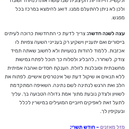
ולקשייו. הייחודיות הקיצונית שבו עושה אותו למיוחד ושונה
ולכן לא ניתן להתעלם ממנו. דואג להימצא במרכז בכל
מפגש.
עצה לשנה חדשה:
צריך לדעת כי התחדשות כרוכה לעיתים
בייסורים ואם יתעניין וישקיע רק בענייני השעה צפויות לו
אכזבות. ללמוד להודות בטעויות ולא לחשוב שאתה תמיד
צודק. לשחרר, להבליג ולסלוח כך תוכל לפתח גמישות
מחשבתית וסובלנות לזולת. הענקת חסדים ואהבה אמיתית
ללא תנאים או שיקול דעת של אינטרסים אישיים. לפתוח את
הלב ואת הרגש לנתינה לשם נתינה. השאיפה המתקדמת
לשוויון ולצדק נובעת מתוך אמת גדולה הטבועה בך. עליך
לתעל זאת לאפיקים חיוביים המועילים במישרין לכלל
ובעקיפין לך.
מזל מאזנים
– חודש תשרי: