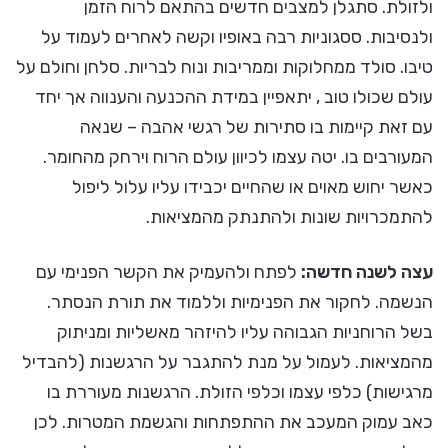
ולזולת. סתגלן למצבים חדשים בהתאם לרוח הזמן
ולנסיבות. ססגוניות רבה באופיו וקשה לאחרים לעמוד על
טיבו. סולד ממחלוקות וממריבות ונוח לבריות. סלחן וחולם על
עולם שכולו טוב , יתאפיין במידת ההכנעה והענווה אך יחד
עם זאת קיימות בו סתירות של רגשי אהבה – שנאה
המעורבים בו. יטה עצמו לכיוון עולם הרוח וירחק מהחומר.
כאשר יחוש מאוים או שהחיים יכבידו עליו עלול ליפול
להתמכרויות שונות ולהתנתק מהמציאות.
עצה לשנה חדשה:
לפתח ולהעמיק את הקשר הפנימי עם
הנשמה. לחקור את הפנימיות וללמוד את תורת הנסתר.
בשל הרוחניות הגבוהה עליו להיזהר מאשליות ומניתוק
מהמציאות. לעמול על מנת להתגבר על הרגשנות (להבדיל
מרגישות) כלפי עצמו וכלפי הזולת. הרגשנות מעוררת בו
כאב עמוק המעכב את ההתפתחות והגשמת המטרות. לכן