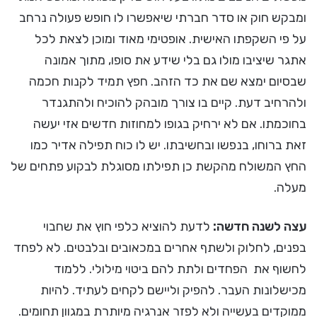
ומבקש חוק או סדר חברתי שיאפשרו לו חופש פעולה נרחב
על פי השקפתו האישית. אופטימי מאוד ומוכן לצאת לכל
אתגר שיציבו מולו גם בלי שידע את סופו, מתוך אמונה
שבסיום ימצא שם את כד הזהב. חפץ תמיד לקנות חכמה
ולהרחיב דעת. קיים בו צורך מובהק להוכיח ולהתגנדר
בחוכמתו. אם לא ירחיק בגופו למחוזות חדשים אזי יעשה
זאת ברוחו, בנפשו ובחשיבתו. יש לו כוח תפילה אדיר כמו
החץ המשולח מהקשת כן תפילתו מסוגלת לבקוע פתחים של
מעלה.
עצה לשנה חדשה:
לדעת להוציא כלפי חוץ את שחבוי
בפנים, לחלוק ולשתף אחרים במכאובים ובלבטים. לא לפחד
לחשוף את הפחדים ולתת להם ביטוי מילולי. ללמוד
מכישלונות העבר. להפיק וליישם לקחים לעתיד. להיות
ממוקדים בעשייה ולא לפזר אנרגיה מיותרת במגוון תחומים.