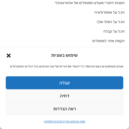
הטבות לחברי מועדון המטפלים של אלטרנטיבלי
הכל על אסטרולוגיה
הכל על המזל שלך
הכל על קבלה
הקמת אתר למטפלים
הריון ולידה
שימוש בעוגיות
התאמת מזלות
אנחנו משתמשים בעוגיות באתר כדי לשפר את חוויית הגלישה ושימוש בכל הכלים המתקדמים
חגים ומועדים
חוקים רוחניים
קבלה
טיפול בפחד וחרדה
דחיה
טיפולים ברפואה משלימה
יוגה ומדיטציה
ראה הגדרות
כל מה שרצית לדעת על…
תנאי שימוש ומדיניות פרטיות
תקנון
כלים לעסקים קטנים