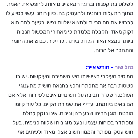
לשלוט בתוקפנות וברוגז המאפיינים אותו. לחפש את האמת
מתוך התעלות רוחנית ולהעמיק בה. כיוון רוחני עשוי לסייע לו
לכבוש את החומריות ולמצוא שלוות נפש ורגיעה להם הוא
זקוק מאוד. הקבלה מלמדת כי מאחורי המכשול הגבוה
ביותר נמצא האור הגדול ביותר. גדי יקר, כבוש את החומר
והתחבר אל הרוח.
מזל שור
– חודש אייר:
המוטיב העיקרי באישיותו היא השמירה והעיקשות. יש בו
פשטות רבה אך מתפתה וחפץ בהנאה חושית מתענוגי
העולם. השגרה חביבה עליו ושינויים אינם לפי רוחו אלא אם
הם באים ביוזמתו. יעדיף את שמירת הקיים. כל עוד קיומו
מובטח ומוגן הריהו שבע רצון ונינוח. אינו נזקק לזולת
ומסתדר בכוחות עצמו. ובעל מזג נוח ושלווה פנימית. בעל
חוש עסקי מפותח והממון חשוב אצלו מאוד ולעיתים אף