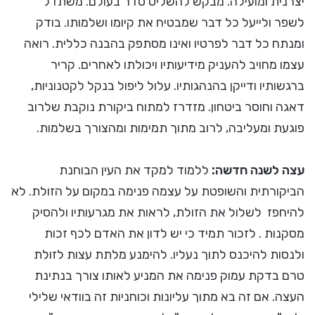
יצרנית ומועילה. מבקש להשליט סדר בעולם. משתדל
לשפר ולייעל כל דבר שמבטיח את קיומו ושלמותו. בודק
ומנתח כל דבר לפרטיו ואינו מסתפק בהבנה כללית. רואה
עצמו מחויב להעניק מידיעותיו ויכולתו לאחרים. קריר
ברגשותיו ודייקן בהנהגותיו. עלול ליפול בנקל לקטנוניות,
דאגה וחוסר ביטחון. מזדרז למתוח ביקורת נוקבת שלרוב
פוגעת ומעליבה, לרוב מתוך תמימות ומהצורך בשלמות.
עצה לשנה חדשה:
ללמוד למקד את העין הבוחנת
הביקורתית והשופטת על עצמה פנימה במקום על הזולת. לא
להיחפז לשלול את הזולת, לראות את מגרעותיו ולהסיק
מסקנות . לזכור תמיד כי יש לדון את האדם לכף זכות
ולנסות להיכנס לתוך נעליו. להימנע מלתת עצות לזולת
טרם בדקת עמוק פנימה את המניע לאותו צורך בנתינת
העצה. אם זה בא מתוך עליונות וכוחניות זה בוודאי שלילי