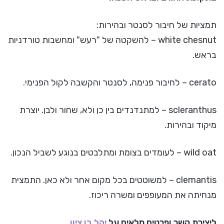
תמציות של חיבור לסנטר ובהירות:
white chesnut – להשקטה של "רעש" ומחשבות טורדניות
בראש.
cerato – לחיבור פנימה, לסנטר והקשבה לקול הפנימי.
scleranthus – למתנדנדים בין כן ולא, שחור ולבן. יוצרת
מיקוד ובהירות.
wild oat – לעומדים בצומת ומתלבטים בנוגע לשביל הנכון.
clemantis – למשוטטים בכל מקום אחר ולא כאן. התמצית
מנחיתה את המעופפים ומשרה ריכוז.
ליצירת קשר ופרטים מלאים על
יהל בן ציון
,