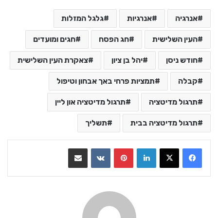
אנרגיה
אנרגיות
גלגל המזלות
העין השלישית
חג הפסח
חגים ומועדים
חודש ניסן
יהל בן ציון
צאקרת העין השלישית
קבלה
תמציות פרחי באך אבחון וטיפול
תרגול מדיטציה
תרגול מדיטציה און ליין
תרגול מדיטציה בבית
תשליך
LinkedIn
Pinterest
VKontakte
שתף בדואר אלקטרוני