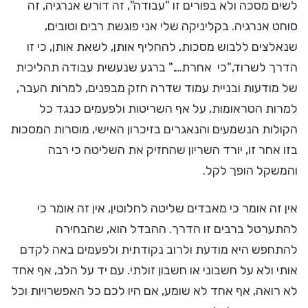
לשים מסכה ולא בפורים זו "עבודה", זה דורש אנרגיה, זה
סוחט אנרגיה. בקליניקה שלי אני פוגשת רבים וטובים,
שנאלצים ללבוש מסכות, להחליף אותן, לשאת אותן, כי זו
הדרך לשרוד,"כי אחרת…." ברגע שנעשית עבודה תהליכית
של מודעות ובניית עמוד שדרה חזק מבפנים, למרות העבר,
למרות הטראומות, על אף השריטות ולפעמים כנגד כל
הקולות הנשמעים והנאגרים בזיכרון האישי, מוסרות המסכות
בזו אחר זו, יורד השריון שהחזיק את השליטה כי רבה
והמשקל הופך לקל.
אין זה אומר כי מאבדים שליטה לחלוטין, אין זה אומר כי
להתערטל ברבים זו הדרך. ההבדל הוא, שהבחירה
להתחפש היא מודעת ולרוב נקודתית ולפעמים באה לקדם
אותי ולא על חשבוני או חשבון זולתי. עם יד על הלב, אף אחד
לא רואה, אף אחד לא שומע, אם היו לכם כל האפשרויות וכל