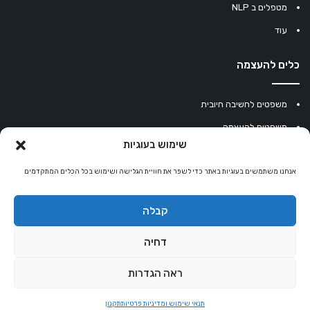
מטפלים ב NLP
עוד
כלים להעצמה
משפטים לחשיבה חיובית
משפטים להעצמה
שימוש בעוגיות
עוגיית מזל סינית
אנחנו משתמשים בעוגיות באתר כדי לשפר את חוויית הגלישה ושימוש בכל הכלים המתקדמים
מחשבון נומרולוגיה
קריסטלים למזלות
קבלה
קניון רוחניות
דחיה
ראה הגדרות
© כל הזכויות שמורות 2026 |
אלטרנטיבלי
שרותי הוסטינג על ידי Sweethome
תנאי שימוש ומדיניות פרטיות
תקנון