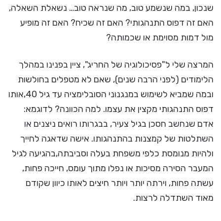
שנכון, במה שנשמע טוב, מה שנראה טוב… נשאלת השאלה,
האם זה דפוס התנהגותי? האם זה שכיח? האם זה מופיע
מול דמות מסוימת או שכמותה?
המרצה שלי ל"פסיכולוגיה של החריג", ציין בפנינו במהלך
הלימודים (לפני הרבה שנים), שאם לא מטפלים בחולשות
ובמה שמביא לשימוש במנגנוני הסובלימציה עד גיל 40,אותו
דפוס התנהגותי מקצין את עצמו. למה הכוונה? לדוגמא:
אדם שנחשב חסכן בגיל צעיר, בבגרותו רואים ניצנים או
השתלטות של קמצנות בהתנהגותו. אישה שדאגה לחייך
ולהיות מנומסת כלפי משפחת בעלה וסביבתה,בהגיעה לגיל
המעבר הסירה מסיכות או נפלו מתוך עומס, חייכה פחות,
עשתה פחות, וירתה יותר ויותר חיצים לאותו כיוון שקודם
מאוד השתדלה לרצות.