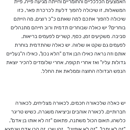
האמצעים הכלכליים והחומריים והייתה מגיעה פייה, פיית
המשאלות, זו שיכולה להפוך דלעת לכרכרת פאר, כזו
שיכולה להפוך אתכם למה שאתם כ"כ רוצים, מה הייתם
בוחרים? יש כאלה שבוחרים תדמית ורוב חייהם מתנהלים
סביבה. משקיעים זמן, כסף, קשרים לפעמים בריאות,
לפעמים גם שקט או שלווה. יש כאלה שהתדמית בוחרת
אותם וזה נראה כאילו הבן אדם "הלא נכון", כאילו ה"נעליים
גדולות עליו" ואז אחרי תקופה, אחרי שלומדים להכיר יוצאת
הנפש הגדולה החוצה וממלאת את החלל.
יש כאלה שלכאורה חכמים, לכאורה מצליחים, לכאורה
חברותיים, לכאורה אוהבים וביציאה משגרה, כשיש טריגר
כלשהו, תאום הכול משתנה, פתאום "זה לא אותו בן אדם",
"זה לא יתכן", "זה לא אופייני"… זהו שכן. זה הבן אדם שנמצא