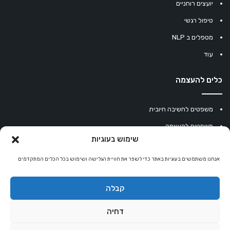
יועצים רוחניים
טיפול רגשי
מטפלים ב NLP
עוד
כלים להעצמה
משפטים לחשיבה חיובית
משפטים להעצמה
שימוש בעוגיות
עוגיית מזל סינית
אנחנו משתמשים בעוגיות באתר כדי לשפר את חוויית הגלישה ושימוש בכל הכלים המתקדמים
מחשבון נומרולוגיה
קריסטלים למזלות
קבלה
קניון רוחניות
דחיה