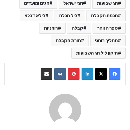
חג שבועות
חגי ישראל
חגים ומועדים
חכמת הקבלה
ליל הכלה
לילא דכלא
ספר הזוהר
קבלה
רוחניות
תהליך רוחני
תורת הקבלה
תיקון ליל חג השבועות
LinkedIn
Pinterest
VKontakte
שתף בדואר אלקטרוני