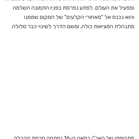
ומפעיל את העולם. לפתע נפרסת בפניו התמונה השלמה
והוא נכנס אל "מאחורי הקלעים" של המקום שממנו
מתנהלת המציאות כולה, ומשם הדרך לשינוי כבר סלולה.
מתקופתו של האר"י במאה ה-16 נפתחה חכמת הקבלה