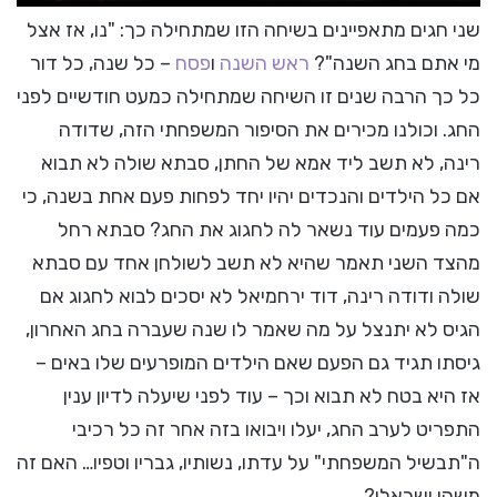
שני חגים מתאפיינים בשיחה הזו שמתחילה כך: "נו, אז אצל
מי אתם בחג השנה"?
ראש השנה
ו
פסח
– כל שנה, כל דור
כל כך הרבה שנים זו השיחה שמתחילה כמעט חודשיים לפני
החג. וכולנו מכירים את הסיפור המשפחתי הזה, שדודה
רינה, לא תשב ליד אמא של החתן, סבתא שולה לא תבוא
אם כל הילדים והנכדים יהיו יחד לפחות פעם אחת בשנה, כי
כמה פעמים עוד נשאר לה לחגוג את החג? סבתא רחל
מהצד השני תאמר שהיא לא תשב לשולחן אחד עם סבתא
שולה ודודה רינה, דוד ירחמיאל לא יסכים לבוא לחגוג אם
הגיס לא יתנצל על מה שאמר לו שנה שעברה בחג האחרון,
גיסתו תגיד גם הפעם שאם הילדים המופרעים שלו באים –
אז היא בטח לא תבוא וכך – עוד לפני שיעלה לדיון ענין
התפריט לערב החג, יעלו ויבואו בזה אחר זה כל רכיבי
ה"תבשיל המשפחתי" על עדתו, נשותיו, גבריו וטפיו… האם זה
משהו ישראלי?