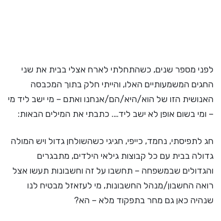
לפני מספר שנים, כשהתחלתי לארח אצלי בבית את שני
החגים המשמעותיים האלו, והייתי חלק בתוך המכבסה
האנושית הזו של הוא/היא/הם/אנחנו ואתם – מי ישב ליד מי
– ומי בשום אופן לא ישב ליד…. כתבתי את המילים הבאות:
חג לתפיסתי, נחמד, כייפי, חגיגי כשהשולחן גדול ויש המולה
גדולה בבית עם כל קבוצות גילאי הילדים, מתבגרים
והגדולים שבמשפחה – תחשבו על זה וחשבונות תעשו אצל
רואה החשבון/מנהל החשבונות, מי לעזאזל מבטיח לנו
שנהיה כאן גם מחר בתפקוד מלא – הא?