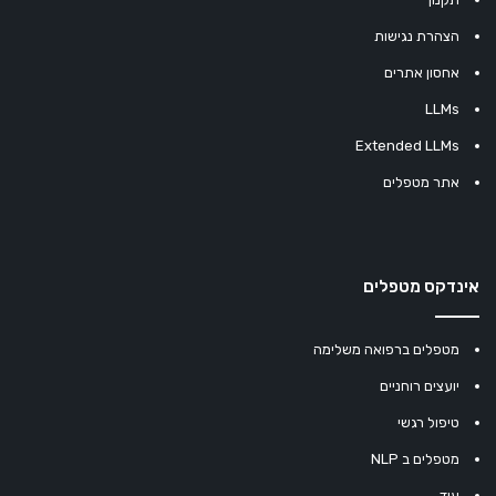
הצהרת נגישות
אחסון אתרים
LLMs
Extended LLMs
אתר מטפלים
אינדקס מטפלים
מטפלים ברפואה משלימה
יועצים רוחניים
טיפול רגשי
מטפלים ב NLP
עוד