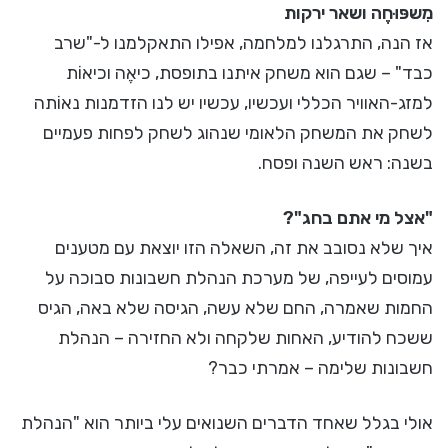
מִשפּוּחֶה ושאר ירקות
אז הנה, התרגלנו למלחמה, אפילו התאקלמנו ל-"שרב
כבד" – שגם הוא משחק איתנו בתופסת, כיאֶה וכיאוֹת
למזג-האוויר הכללי ועכשיו, עכשיו יש לנו הזדמנות נאוֹתה
לשחק את המשחק הלאומי שנהוג לשחק לפחות פעמיים
בשנה: ראש השנה ופסח.
"אצל מי אתם בחג"?
איך שלא נסובב את זה, השאלה הזו יוצאת עם מטענים
עמוסים לעייפה, של מערכת הנהלת חשבונות סבוכה על
החמות שאמרה, החם שלא עשה, הגיסה שלא באה, הגיס
ששכח להודיע, האחות שלקחה ולא החזירה – הנהלת
חשבונות שלימה – אמרתי כבר?
אולי בגלל שאחד הדברים השנואים עלי ביותר הוא "הנהלת