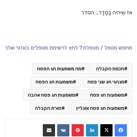
אז שיהיה בֶּסֶדֶר… הסדר
מחפש מטפל / מטפלת? לחץ לרשימת מטפלים באזור שלך
חכמת הקבלה
מה משמעות חג הפסח
מנהגי חג שני פסח
משמעות חג הפסח
משמעות חג פסח
משמעות חג פסח אהבה
משמעות חג פסח אונליין
תורת הקבלה
LinkedIn
Pinterest
VKontakte
שתף בדואר אלקטרוני