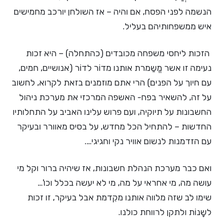
הנשמה לפני הפסח, אם והיה – אז השולחן יורכב מחמישים
איש ממשפחותיהם בעליל.
הזכות ליחסי משפחה מכובדים (כהתחלה) – היא זכות
נעימה זו אשר מֱשַמרת אותנו מדוֹר לדוֹר (אנושיים, חמים,
עם חיוך על הפנים) הרי אתם מוזמנים בזאת לקרוא, לחשוב
על זה, להשאיר בפח- האשפה המרכזי את מערכת ניהול
החשבונות על תיוקיה, ועם פרוש עלינו האביב על התחלותיו
החדשות – להתחיל הכל מחדש, על בסיס מאוורר ובעיקר
עם הזדמנות לנשום אוויר נקי וחגיגי….
ואם כבר מערכת הנהלת חשבונות, אז שיהיה ברור וקל מי
עושה מה, מי אחראי על מה, מי לא יעשה בכלל וכו'…
שימו לב שזה מלווה אותנו מקִדמת אבל בעיקר, זו זכות
לשָנוֹת ולתקן לרווחת כולנו.