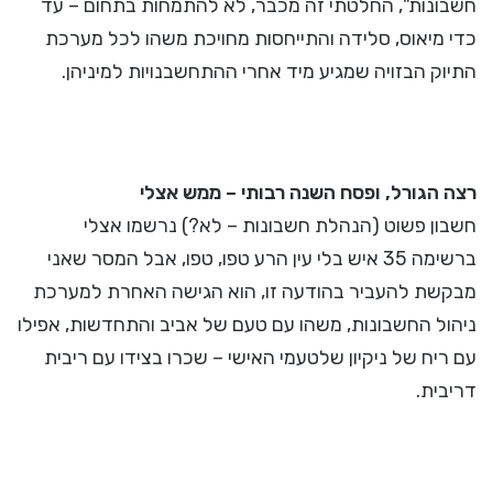
חשבונות", החלטתי זה מכבר, לא להתמחות בתחום – עד
כדי מיאוס, סלידה והתייחסות מחויכת משהו לכל מערכת
התיוק הבזויה שמגיע מיד אחרי ההתחשבנויות למיניהן.
רצה הגורל, ופסח השנה רבותי – ממש אצלי
חשבון פשוט (הנהלת חשבונות – לא?) נרשמו אצלי
ברשימה 35 איש בלי עין הרע טפו, טפו, אבל המסר שאני
מבקשת להעביר בהודעה זו, הוא הגישה האחרת למערכת
ניהול החשבונות, משהו עם טעם של אביב והתחדשות, אפילו
עם ריח של ניקיון שלטעמי האישי – שכרו בצידו עם ריבית
דריבית.