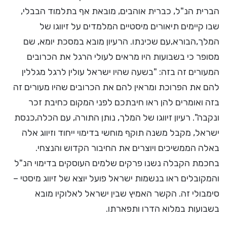
הברית הנ"ל, כברית אוהבים, מובאת אף בתלמוד הבבלי,
שבו קיימים תיאורים מיסטיים המלמדים על זיווגו של
המלך,הבורא,עם שכינתו. הרעיון מובא במסכת יומא, שם
מסופר כי בשבועות היו מראים לעולי הרגל את הכרובים
המעורים זה בזה: "בשעה שהיו ישראל עולין לרגל מגללין
להם את הפרוכת ומראין להם את הכרובים שהיו מעורים זה
בזה ואומרים להן ראו חיבתכם לפני המקום כחיבת זכר
ונקבה". רעיון זיווגו של המלך, נותן התורה, עם הכלה,כנסת
ישראל, מקבל משנה תוקף מוחשי בדימוי ייחוד וזיווג אלה
באלה הממשיכים ויוצרים את החיבור הקדוש והנצחי.
בחכמת הקבלה נשנו פרקים שלמים העוסקים בדימוי הנ"ל
והמקובלים ראו בנשמות ישראל פועל יוצא של זיווג מיסטי –
סימבולי זה. הקשר האמיץ שבין ישראל לאלוקיו מובא
בשבועות במלוא הדרו ותפארתו.