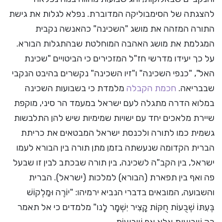
להצגתה של הסימבוליקה המדוברת. נפלא לגלות את גישת
התורה המזהה את מושג "השכינה" כהאנשה נקבית
המגלמת את מושג האהבה המוחלטת שבהתגלות הבורא.
על כך יעידו מדרשי חז"ל המזכירים כי הביטויים "שכינת
האל", "כנפי השכינה" ו"זיו השכינה" נקשרים בהיבט הנקבי
שבבריאה.
חכמת הקבלה
מלמדת כי בשבועות השכינה
במלוא הדרה מתגלה לעם ישראל במעמד הר סיני, מוקפת
שיירת מלאכים יחד עם ישויות שמימיות שיש להן התלבשות
גשמית כמו לתורה ולכנסת ישראל המבטאים את כריתת
הברית הקדומה שנעשתה בזמן מתן תורה בין הבורא לעמו
ישראל, בין הקב"ה לשכינה, בין תורה שבכתב לבין זו שבעל
פה ואף בין תפארת (הבורא) למלכות (ישראל). הברית
והשבועה, המובאים בדברי הנביא ירמיהו: "יוֹרֶה וּמַלְקוֹשׁ
בְּעִתּוֹ שְׁבֻעוֹת חֻקּוֹת קָצִיר יִשְׁמָר לָנו" מלמדים כי אל תאמר