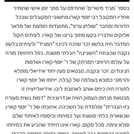
בספר 'מגיד מישרים' שהודפס על סמך יומן אישי שהותיר
אחריו המקובל רבי יוסף קארו,מחשובי המקובלים שבכל
הדורות ומחבר "שולחן ערוך", מתועדות הופעות של מלאך
אלוקים שדבריו בקעו מתוך גרונו של קארו. לעיתים הקול
המדבר היה בלשון זכר שזכה לכינוי "המגיד" ולעיתים בלשון
נקבה שכונתה "השכינה" הבלתי מושגת. כפל הזהויות מורה
על עולמו הרוחני המרתק של ר' יוסף קארו ושלמות
הניגודים, זכר ונקבה, מבטאים מעין יחוד אידיאלי,מופלא
והרמוני כמובא בעולמה של קבלה. ייחסו של יוסף קארו
לתורה היה כיחס אוהב לאהובת ליבו. אידיאליזציה זו
מבטאת מן הפן העמוק הוויה אנדרוגינית "דמות נשית מעורה
בזו הגברית" ומלמדת על השכינה, אהובתו של ר' יוסף קארו,
שנשארת בלתי מושגת ועל כמיהתו וכיסופיו לאיחוד שלם
ומלא עימה. מכל מקום, קארו אינו היחיד שהביע את כמיהתו
לתורה ככמיהת גבר לאישה. בספר הזוהר הסיפור הקבלי