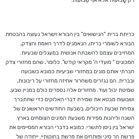
רק שָׁבוּעוּת אלא אף שְׁבוּעוֹת.
כריתת ברית "הנישואים" בין הבורא וישראל נעוצה בהבטחת
הבורא לשומרי בריתו, הנאמנים לדרך האמת והצדק,
המחייבים עצמם להשבתה אנושית במעגלים שבעיות.
המכונים " מועדי ה' מקראי קודש". כלומר, שהם מחזורי צדק
חברתי אותם מונים במחזורי שביעיות כמובא בשבועה
ובברית. הם נגזרים משחרור אחיזה מחזורי על ריבונות,
שמיטת יבול ועוד. מחזורים אלה נספרים כולם במניין שבע,
ושבועות מבטא את שמירת דברי האלוקים כדי שתתברך
צמיחת שבעת היבולים, בשבעת החודשים הראשונים של
השנה וליהנות מפירות משבעת המינים הצומחים בארץ
ישראל בין ניסן לתשרי. כמובא בדברי הבורא המסיימים את
פרשת הר סיני ופותחים את פרשת בחוקותיי. ייחודה של