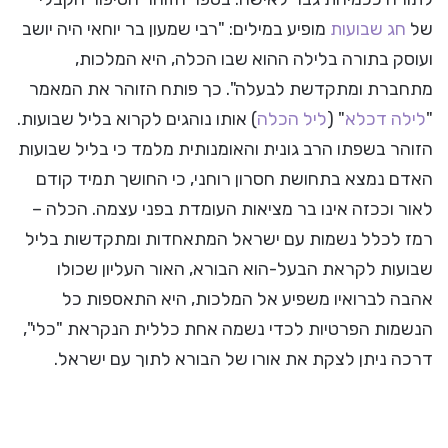
של
חג שבועות
מופיע במילים: "רבי שמעון בר יוחאי היה יושב
ועוסק בתורה בלילה ההוא שבו הכלה, היא המלכות,
מתחברת ומתקדשת לבעלה". כך פותח הזוהר את המאמר
"
לילה דכלא
" (
ליל הכלה
) אותו נוהגים לקרוא בליל שבועות.
הזוהר בשפתו הרב גונית והאומנותית מלמד כי בליל שבועות
האדם נמצא בתחושת חסרון רוחני, כי החושך תמיד קודם
לאור וככזה אינו בר מציאות העומדת בפני עצמה. הכלה –
רמז לכלל נשמות עם ישראל המתאחדות ומתקדשות בליל
שבועות לקראת הבעל-הוא הבורא, האור העליון שכולו
אהבה לברואיו משפיע אל המלכות, היא התאספות כל
הנשמות הפרטיות לכדי נשמה אחת כללית הנקראת "כלי",
דרכה ניתן לצקת את אורו של הבורא לתוך עם ישראל.