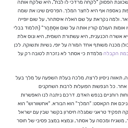
 שכוונת הפסוק "לקחה מרדכי לו לבת", היא שלקח אותה
פות נאספה אף היא לחצר המלך. הפרסים שינו את שמה
ר. ולמה נקראת על שם האלה איסתהר, על שום יופייה
ות העולם קורין אותה על שום אִסְתְּהַר" (תלמוד בבלי
היא אשרה הכנענית, היא עשתורת השמית, היא ונוס אלת
ולן מכנה משותף אחד המורה על יופי, נשיות ותשוקה. לכן
מת הקבלה
מלמדת כי אסתר לא נזכרת לטובה רק על
ה, תאווה ניסיון לרצח, מלכה בעלת השפעה על מלך בעל
אחר. כל הנפשות הפועלות לרבות השחקנים
וחות רוחניים בנפש האדם. דרכם ניתנה לנו האפשרות
ניכם את הקאסט: "המלך" הוא הבורא. "אחשוורוש" הוא
חקה תפקיד טראגי שמגלה חיסרון בקשר שבין עם ישראל
, משגיח ומכסה על אסתר, ונמצא במצב פסיבי של חוסר