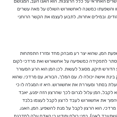
רים האחראי על כלל הרצונות. הוא האגו העב, המגושם
חו והשפעתו כמשנה לאחשוורוש השולט על מאה עשרים
הודים. ובמילים אחרות, לתבוע לעצמו את הקשר הרוחני
ת המן, שהוא יצר רע מובהק מחד ומזרז התפתחות
אסתר לתפקידה כמשפיעה על אחשוורוש ואת מרדכי לקום
הדורש תיקון, מסוגל לעשות. לכן המן הוא הרע המעורר
נת אישה יכולה לו. עם המלך, הבורא, עם מרדכי, שהוא
לת בסתר ומעוררת את אחשוורוש. היא זו המגלה לו כי
א לקבל, המן עלול לגרום לכך שהרצון הזה יפגע, יאבד
ויהפוך את אחשוורוש לעבד לרצון לקבל לעצמו בלבד
 מרדכי, הוא הרצון לקבל על מנת להשפיע. המן, האגו,
השתעבד לאגו), בפני כולם ומודיע כי האדם עלה למדרגת