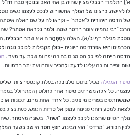
א') התלמוד הבבלי מציין שהיה בן אחי האב ובנוסף סברו חז"ל
לו לאישה. ברצונו של המלך אחשוורוש לנכס לעצמו נשים נוס
של הדסה היהודית ל'אסתר' – וקראו לה על שם האלה איסתהא
הרב: "רבי נחמיה אומר הדסה שמה, ולמה נקראת אסתר? שהיו אומ
מסכת מגילה דף יג/א). האלה אִסְתְּהַר היא אישתר הבבלית, 
הכרמים והיא אפרודיטה היוונית –כולן מקבילות לכוכב נוגה ולכ
הדסה הייתה לפי כל הסימנים בחורה יפה ומושכת עד מאד .
חכ
שום יופייה וחובה עלינו לדעת ולהכיר אותה ואת יתר הדמויות.
סיפור המגילה
מכיל בתוכו טלנובלה בעלת קונספירציות, שליט
עוצמה. כל אלה משרתים סיפור אחר לחלוטין המתחולל בממד 
שמשתתפים בפורים מייצגים, כל אחד ואחת מהם, תכונות או כ
לצאת למסע רוחני פנימה עמוק אל סודות הנפש. כעת נציג בפ
מלך הגויים שרצונו לקבל לעצמו. "ושתי", בשונה מאסתר, שי
לבין הבורא. "מרדכי" הוא הבינה, חפץ חסד היושב בשער המלך