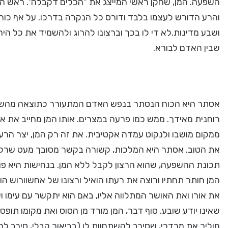
השפעה. המן, שחקן ראשי המייצג את "הכלים דקבלה". ראש הש
והרע הדורש לעצמו בלבד ודורס כל הנקרה בדרכו. על אף כו
ושבע מדינות.לא די לו בכך וברצונו להרוג ולהשמיד את כל הי
שבין האדם לבורא.
אסתר היא הכוח הנסתר בנפש האדם המתעורר כתוצאה מהשפע
רוחנית מאידך. ממש כמו פרעה במצרים. אותו המן מחייב את 
ממקום מושבו ולנקוט עמדה אקטיבית. את זה רק המן, יצר הרע 
את הטוב. אסתר היא המלכות, קשורה בקשר מסובך מעט שרק בי
תכונת ההשפעה, שהוא הרצון לקבל ללא המן. בנחישות היא פוע
המן חותר תחתיו ורוצה את רעתו הואיל ורצונו של אחשוורוש הו
את אורו ואת האושר המתלווה אליו, באם הוא יתקשר עם עימו 
שאינו יודע שובע. סוף דבר, המן מורד מן הסוס ואת מקומו תופס
מוליך את מרדכי, שסירב להשתחוות לו (בביאור קבלי, סירב ל