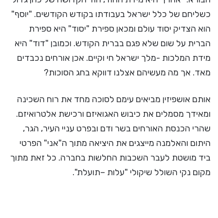
כשליחם של כלל ישראל בעבודתו בקודש הקודשים. "יוסף"
הוא הצדיק יסוד עולם ומכאן ספירת "יסוד" היא ספירת
הברית על שום שלא פגם בברית הקודש. וכמובן "דוד" היא
מידת המלכות -מלך ישראל חי וקיים. אכן אורחים נכבדים
מאד. אך מה מעשיהם אצלנו דווקא בחג הסוכות?
אותם אושפיזין מביאים עימם לסוכה מחד את רוח השכינה
ומאידך מסמלים את כיבוש האגואיזם ורכישת אלטרואיזם.
שהרי הכנסת האורחים בשר ודם ובפרט עניי העיר, הגר,
היתום והאלמנה מייצגים את היציאה מתוך ה"אני" הפרטי
ביד מושטת לעבר השכבות החלשות בחברה. כל זאת מתוך
מקום נקי השולל שיקולי "עלות –תועלת".