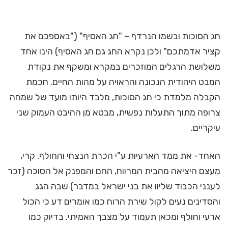
חג הסוכות ובשמו הנרדף – "חג האסיף" ("באספכם את
קציר אדמתכם" ולכן נקרא החג גם חג האסיף) הינו אחד
משלושת הרגלים המוזכרים במקרא ומשקף את נקודת
המבט היהודית הנכונה והראויה על מהות החיים. חכמת
הקבלה מלמדת כי חג הסוכות, מלבד היותו מועד של שמחה
צרופה מתוך התעלות נפשית, מבטא מן ההיבט העמוק שני
עיקריים.
האחד- את ממד הארעיות ע"י הכרת הנצחי והחולף. קרי,
מעצם היציאה מהבית המרווח, החם והמפנק אל הסוכה (זכר
לענני הכבוד שליוו את בני ישראל במדבר) שבה הגג
והסדינים נעים לקול שירת הרוח כמו אומרים דע כי הכול
ארעי וחולף ומכאן תעמוד על מצבך האמיתי. בדיוק כמו