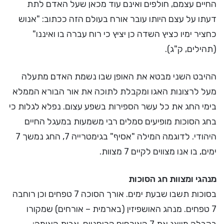
החיים עצמם, חולפים ואינם עוד מכאן שעל האדם לתת
דעתו על עצם היותו עובר אורח בעולם הזה ככתוב: "אנוש
כחציר ימיו כציץ השדה כן יציץ כי רוח עברה בו ואיננו"
(תהילים, ק"ג).
ההיבט השני מבטא את האופן שבו נשמת האדם מתעלה
מעל לרצונות האגו ומקבלת לתוכה את אור הבורא הממלא
בימי החג את כל עשר הספירות בשפע עצום. נפלא לגלות כי
בחג הסוכות מופיעים סמלים רבי משמעות במעגל החיים
היהודי. לדוגמה המילה "אסיף" בגימטרייה 7, החג נמשך 7
ימים, בו אנו מצווים לקיים 7 מצוות.
מנהגי ומצוות חג הסוכות
בסוכות תשבו שבעת ימים. אורך הסוכה 7 טפחים וכן רוחבה
7 טפחים. מנהג האושפיזין (בארמית – אורחים) שמקורו