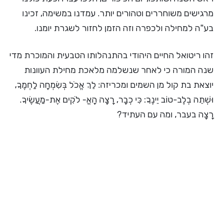
מרגישים משוחררים וטהורים יותר. עמדנו במשימה, זכינו
בע"ה למחילה ולכפרה וזה הזמן לחזור לשגרת יומנו.
זהו ריטואל החיים היהודי בהתנהלותו הטבעית והמוכרת מדי
שנה המורה כי לאחר שנשלמה מלאכת מחילת העוונות
יוצאת בת קול מן השמים ומכריזה: לֵךְ אֱכֹל בְּשִׂמְחָה לַחְמֶךָ,
וּשְׁתֵה בְלֶב-טוֹב יֵינֶךָ: כִּי כְבָר, רָצָה הָאֱ- לֹקִים אֶת-מַעֲשֶׂיךָ.
רָצָה בעבר, ומה עם העתיד?