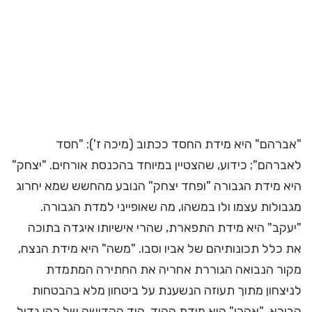
"אברהם" היא מידת החסד ככתוב (מיכה ז'): "חסד
לאברהם"; כידוע, שהצטיין במיוחד בהכנסת אורחים. "יצחק"
היא מידת הגבורה "ופחד יצחק" הנובע מהחשש שמא יחרוג
מגבולות עצמו ולו במשהו, מה שאופייני למדת הגבורה.
"יעקב" היא מידת התפארת, שהרי אישיותו איגדה בתוכה
את כלל תכונותיהם של אביו וסבו. "משה" היא מידת הנצח,
מקור הנבואה הגוררת אחריה את החתירה המתמדת
לניצחון מתוך תעוזה הנשענת על ביטחון מלא בהבטחות
הבורא. "אהרן" היא מידת ההוד, הוד הקדושה של כהן גדול