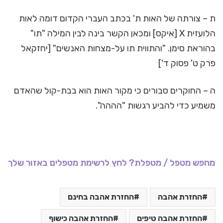
ת – צורתה של האות ת' בכתב העברי הקדום דומה לאות
הלועזית X [איקס] ומכאן הקשר בינה לבין המילה "תו"
בהוראת סימן. "והתווית תו על-מצחות האנשים" [יחזקאל
פרק ט' פסוק ד']
ה – החוקרים סבורים כי מקור האות הוא בבת-קול שהאדם
משמיע כדי להביע רגשות "הההה".
מחפש מטפל / מטפלת? לחץ לרשימת מטפלים באזור שלך
החזרת אהבה
החזרת אהבה בחינם
החזרת אהבה טיפים
החזרת אהבה כישוף