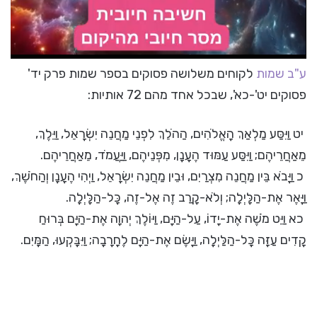
ע"ב שמות
לקוחים משלושה פסוקים בספר שמות פרק יד'
פסוקים יט'-כא', שבכל אחד מהם 72 אותיות:
יט וַיִּסַּע מַלְאַךְ הָאֱלֹהִים, הַהֹלֵךְ לִפְנֵי מַחֲנֵה יִשְׂרָאֵל, וַיֵּלֶךְ,
מֵאַחֲרֵיהֶם; וַיִּסַּע עַמּוּד הֶעָנָן, מִפְּנֵיהֶם, וַיַּעֲמֹד, מֵאַחֲרֵיהֶם.
כ וַיָּבֹא בֵּין מַחֲנֵה מִצְרַיִם, וּבֵין מַחֲנֵה יִשְׂרָאֵל, וַיְהִי הֶעָנָן וְהַחֹשֶׁךְ,
וַיָּאֶר אֶת-הַלָּיְלָה; וְלֹא-קָרַב זֶה אֶל-זֶה, כָּל-הַלָּיְלָה.
כא וַיֵּט מֹשֶׁה אֶת-יָדוֹ, עַל-הַיָּם, וַיּוֹלֶךְ יְהוָה אֶת-הַיָּם בְּרוּחַ
קָדִים עַזָּה כָּל-הַלַּיְלָה, וַיָּשֶׂם אֶת-הַיָּם לֶחָרָבָה; וַיִּבָּקְעוּ, הַמָּיִם.