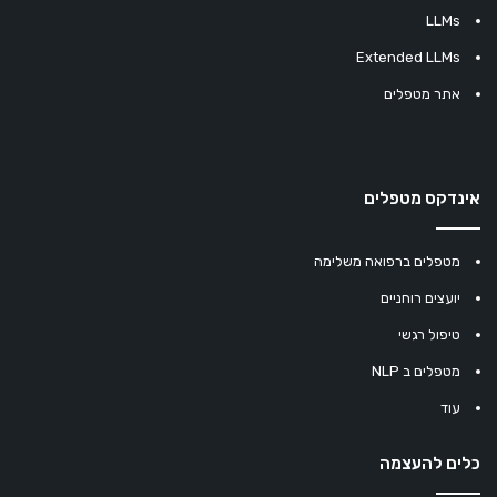
LLMs
Extended LLMs
אתר מטפלים
אינדקס מטפלים
מטפלים ברפואה משלימה
יועצים רוחניים
טיפול רגשי
מטפלים ב NLP
עוד
כלים להעצמה