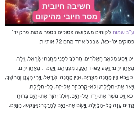
ע"ב שמות
לקוחים משלושה פסוקים בספר שמות פרק יד'
פסוקים יט'-כא', שבכל אחד מהם 72 אותיות:
יט וַיִּסַּע מַלְאַךְ הָאֱלֹהִים, הַהֹלֵךְ לִפְנֵי מַחֲנֵה יִשְׂרָאֵל, וַיֵּלֶךְ,
מֵאַחֲרֵיהֶם; וַיִּסַּע עַמּוּד הֶעָנָן, מִפְּנֵיהֶם, וַיַּעֲמֹד, מֵאַחֲרֵיהֶם.
כ וַיָּבֹא בֵּין מַחֲנֵה מִצְרַיִם, וּבֵין מַחֲנֵה יִשְׂרָאֵל, וַיְהִי הֶעָנָן וְהַחֹשֶׁךְ,
וַיָּאֶר אֶת-הַלָּיְלָה; וְלֹא-קָרַב זֶה אֶל-זֶה, כָּל-הַלָּיְלָה.
כא וַיֵּט מֹשֶׁה אֶת-יָדוֹ, עַל-הַיָּם, וַיּוֹלֶךְ יְהוָה אֶת-הַיָּם בְּרוּחַ
קָדִים עַזָּה כָּל-הַלַּיְלָה, וַיָּשֶׂם אֶת-הַיָּם לֶחָרָבָה; וַיִּבָּקְעוּ, הַמָּיִם.